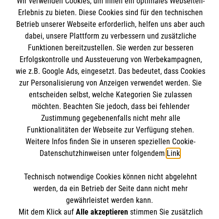
Wir verwenden Cookies, um Ihnen ein optimales Webseiten-
Angebote und Leistungen
Informationen
Erlebnis zu bieten. Diese Cookies sind für den technischen
Unsere Kurse
Betrieb unserer Webseite erforderlich, helfen uns aber auch
dabei, unsere Plattform zu verbessern und zusätzliche
Mitarbeiten & Stellenangebote
Kontakt
Funktionen bereitzustellen. Sie werden zur besseren
Wir Malteser
Erfolgskontrolle und Aussteuerung von Werbekampagnen,
Impressum
Malteser online
wie z.B. Google Ads, eingesetzt. Das bedeutet, dass Cookies
Datenschutz
zur Personalisierung von Anzeigen verwendet werden. Sie
entscheiden selbst, welche Kategorien Sie zulassen
Malteserorden
möchten. Beachten Sie jedoch, dass bei fehlender
Malteser Jugend
Zustimmung gegebenenfalls nicht mehr alle
Spendenkonto
Funktionalitäten der Webseite zur Verfügung stehen.
Malteser International
Weitere Infos finden Sie in unseren speziellen Cookie-
Sharepoint
Datenschutzhinweisen unter folgendem
Link
.
Empfänger: Malteser Hilfsdienst e.V.
Bank: Pax-Bank für Kirche und Caritas eG
Soziale Netzwerke
Technisch notwendige Cookies können nicht abgelehnt
IBAN: DE54370601201201206010
werden, da ein Betrieb der Seite dann nicht mehr
gewährleistet werden kann.
BIC: GENODED1PA7
Mit dem Klick auf
Alle akzeptieren
stimmen Sie zusätzlich
Der Malteser Hilfsdienst e.V. ist als eingetragene