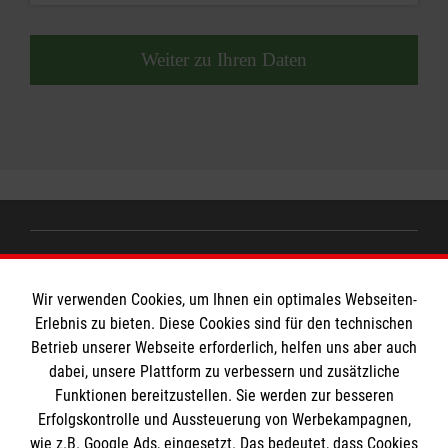
Weiter zu Ihren Daten
Informationen
Wir verwenden Cookies, um Ihnen ein optimales Webseiten-
Erlebnis zu bieten. Diese Cookies sind für den technischen
Impressum
Betrieb unserer Webseite erforderlich, helfen uns aber auch
MPG Ansprechpartner
dabei, unsere Plattform zu verbessern und zusätzliche
Datenschutz
Funktionen bereitzustellen. Sie werden zur besseren
Barrierefreiheit
Erfolgskontrolle und Aussteuerung von Werbekampagnen,
Den Beauftragten für Medizinproduktesicherheit
Kontakt
wie z.B. Google Ads, eingesetzt. Das bedeutet, dass Cookies