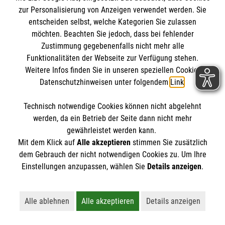
im Malteser Rettungsdienst und den
Die Malteser
Presse
zur Personalisierung von Anzeigen verwendet werden. Sie
Einsatzdiensten der Malteser können Sie unter
entscheiden selbst, welche Kategorien Sie zulassen
gmb_mpg@malteser.org
kontaktieren.
möchten. Beachten Sie jedoch, dass bei fehlender
Malteser in Deutschland
Zustimmung gegebenenfalls nicht mehr alle
Funktionalitäten der Webseite zur Verfügung stehen.
Malteserorden
Spendenkonto
Weitere Infos finden Sie in unseren speziellen Cookie-
Malteser International
Datenschutzhinweisen unter folgendem
Link
.
Malteser Intern
Empfänger: Malteser Hilfsdienst e.V.
Sharepoint
Technisch notwendige Cookies können nicht abgelehnt
Bank: Pax-Bank
So finden Sie uns
werden, da ein Betrieb der Seite dann nicht mehr
IBAN: DE49 3706 0120 1201 2090 10
gewährleistet werden kann.
Mit dem Klick auf
Alle akzeptieren
stimmen Sie zusätzlich
BIC: GENODED1PA7
Lohweg 15
dem Gebrauch der nicht notwendigen Cookies zu. Um Ihre
Der Malteser Hilfsdienst e.V. ist als eingetragene
Einstellungen anzupassen, wählen Sie
Details anzeigen
.
30559 Hannover
gemeinnützige Organisation von der Körperschaft- und
Telefon:
0511 959860
Gewerbesteuer befreit.
Email:
info.hannover@malteser.org
Alle ablehnen
Alle akzeptieren
Details anzeigen
Lehnt alle nicht-essentiellen Cookies ab
Akzeptiert alle Cookies einschließl
Öffnet detaillie