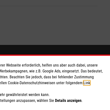
So finden Sie uns
rer Webseite erforderlich, helfen uns aber auch dabei, unsere
 e.V.
Diözesangeschäftsstelle Limburg
 Werbekampagnen, wie z.B. Google Ads, eingesetzt. Das bedeutet,
chten. Beachten Sie jedoch, dass bei fehlender Zustimmung
 Caritas eG
Siemensstraße 7
ziellen Cookie-Datenschutzhinweisen unter folgendem
Link
.
110 14
65549 Limburg
Telefon: 06431 9488-0
mehr gewährleistet werden kann.
E-Mail:
info.limburg@malteser.org
stellungen anzupassen, wählen Sie
Details anzeigen
.