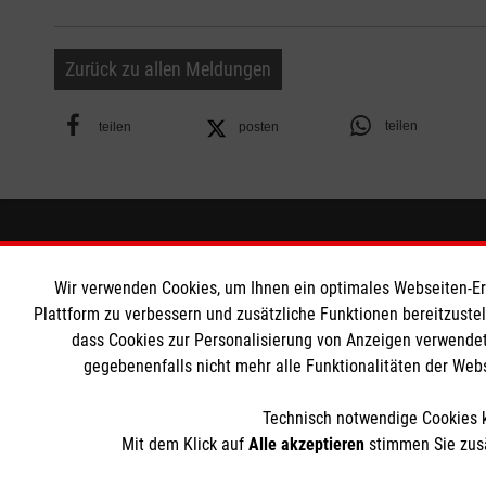
Zurück zu allen Meldungen
teilen
teilen
posten
Informationen
Malteser
Wir verwenden Cookies, um Ihnen ein optimales Webseiten-Erle
Impressum
Malteser in
Plattform zu verbessern und zusätzliche Funktionen bereitzuste
dass Cookies zur Personalisierung von Anzeigen verwendet
Datenschutz
Malteseror
gegebenenfalls nicht mehr alle Funktionalitäten der Web
Barrierefreiheit
Malteser J
Kontakt
Malteser In
Technisch notwendige Cookies k
Medizinproduktesicherheit
Sharepoint
Mit dem Klick auf
Alle akzeptieren
stimmen Sie zusä