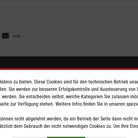
mail
 online
Spendenkonto
bnis zu bieten. Diese Cookies sind für den technischen Betrieb unse
 Deutschland
Empfänger: Malteser Hilfsdienst
llen. Sie werden zur besseren Erfolgskontrolle und Aussteuerung von
 werden. Sie entscheiden selbst, welche Kategorien Sie zulassen mö
den
Bank: Pax-Bank für Kirche und
seite zur Verfügung stehen. Weitere Infos finden Sie in unseren spe
ugend
IBAN: DE67 3706 0120 1201 2
ternational
BIC: GENODED1PA7
önnen nicht abgelehnt werden, da ein Betrieb der Seite dann nicht 
tzlich dem Gebrauch der nicht notwendigen Cookies zu. Um Ihre Ein