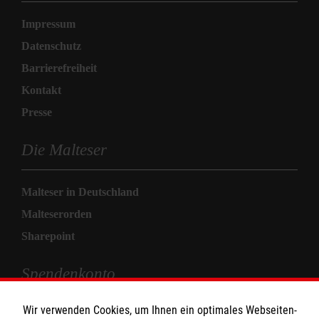
Impressum
Datenschutz
Barrierefreiheit
Kontakt
Presse
Die Malteser
Malteser in Deutschland
Malteserorden
Sharepoint
Spendenkonto
Wir verwenden Cookies, um Ihnen ein optimales Webseiten-
Empfänger: Malteser Hilfsdienst e.V.