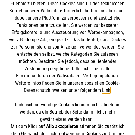
Erlebnis zu bieten. Diese Cookies sind für den technischen
Pax-Bank für Kirche und Caritas eG
Betrieb unserer Webseite erforderlich, helfen uns aber auch
IBAN: DE71 3706 0120 1201 2280 14
dabei, unsere Plattform zu verbessern und zusätzliche
Funktionen bereitzustellen. Sie werden zur besseren
BIC: GENODED1PA7
Erfolgskontrolle und Aussteuerung von Werbekampagnen,
wie z.B. Google Ads, eingesetzt. Das bedeutet, dass Cookies
So finden Sie uns
zur Personalisierung von Anzeigen verwendet werden. Sie
entscheiden selbst, welche Kategorien Sie zulassen
Malteser in der Diözese Erfurt
Malteser in Erfurt
möchten. Beachten Sie jedoch, dass bei fehlender
Zustimmung gegebenenfalls nicht mehr alle
August Schleicher Str. 2
Funktionalitäten der Webseite zur Verfügung stehen.
99089 Erfurt
Weitere Infos finden Sie in unseren speziellen Cookie-
Datenschutzhinweisen unter folgendem
Link
.
Telefon (0361) 34 04 70
Technisch notwendige Cookies können nicht abgelehnt
E-Mail
malteser.erfurt@malteser.org
werden, da ein Betrieb der Seite dann nicht mehr
gewährleistet werden kann.
Mit dem Klick auf
Alle akzeptieren
stimmen Sie zusätzlich
dem Gebrauch der nicht notwendigen Cookies zu. Um Ihre