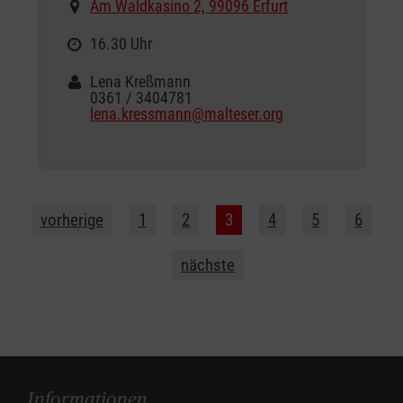
Am Waldkasino 2, 99096 Erfurt
16.30 Uhr
Lena Kreßmann
0361 / 3404781
lena.kressmann@malteser.org
vorherige
1
2
3
4
5
6
nächste
Informationen