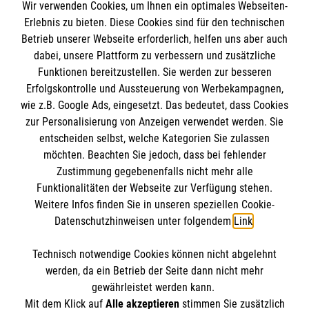
Wir verwenden Cookies, um Ihnen ein optimales Webseiten-
Empfänger: Malteser Hilfsdienst e.V.
Erlebnis zu bieten. Diese Cookies sind für den technischen
Pax-Bank für Kirche und Caritas eG
Betrieb unserer Webseite erforderlich, helfen uns aber auch
IBAN: DE71 3706 0120 1201 2280 14
dabei, unsere Plattform zu verbessern und zusätzliche
Funktionen bereitzustellen. Sie werden zur besseren
BIC: GENODED1PA7
Erfolgskontrolle und Aussteuerung von Werbekampagnen,
wie z.B. Google Ads, eingesetzt. Das bedeutet, dass Cookies
So finden Sie uns
zur Personalisierung von Anzeigen verwendet werden. Sie
entscheiden selbst, welche Kategorien Sie zulassen
Malteser in der Diözese Erfurt
Malteser in Erfurt
möchten. Beachten Sie jedoch, dass bei fehlender
Zustimmung gegebenenfalls nicht mehr alle
August Schleicher Str. 2
Funktionalitäten der Webseite zur Verfügung stehen.
99089 Erfurt
Weitere Infos finden Sie in unseren speziellen Cookie-
Datenschutzhinweisen unter folgendem
Link
.
Telefon (0361) 34 04 70
Technisch notwendige Cookies können nicht abgelehnt
E-Mail
malteser.erfurt@malteser.org
werden, da ein Betrieb der Seite dann nicht mehr
gewährleistet werden kann.
Mit dem Klick auf
Alle akzeptieren
stimmen Sie zusätzlich