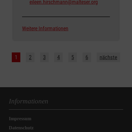
eileen.hirschmann@malteser.org
qualifizierte Vorbereitung in einem
strukturierten Vorbereitungskurs
Weitere Informationen
regelmäßige Begleitung und
Austausch im Team
fachliche Anleitung durch unser
hauptamtliches Team
1
2
3
4
5
6
nächste
eine sinnstiftende Aufgabe mit
großer Wirkung
Informationen
Impressum
Datenschutz