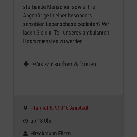
sterbende Menschen sowie ihre
Angehörige in einer besonders
sensiblen Lebensphase begleiten? Wir
laden Sie ein, Teil unseres ambulanten
Hospizdienstes zu werden.
Was wir suchen & bieten
Wir suchen Menschen, die
Zeit und ein offenes Ohr mitbringen
bereit sind, sich auf intensive,
Pfarrhof 8, 99310 Arnstadt
menschliche Begegnungen
einzulassen
ab 18 Uhr
Hirschmann Eileen
Wir bieten