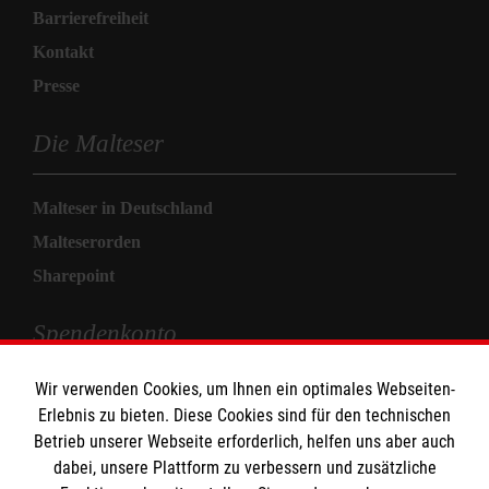
Barrierefreiheit
Kontakt
Presse
Die Malteser
Malteser in Deutschland
Malteserorden
Sharepoint
Spendenkonto
Wir verwenden Cookies, um Ihnen ein optimales Webseiten-
Empfänger: Malteser Hilfsdienst e.V.
Erlebnis zu bieten. Diese Cookies sind für den technischen
Pax-Bank für Kirche und Caritas eG
Betrieb unserer Webseite erforderlich, helfen uns aber auch
IBAN: DE71 3706 0120 1201 2280 14
dabei, unsere Plattform zu verbessern und zusätzliche