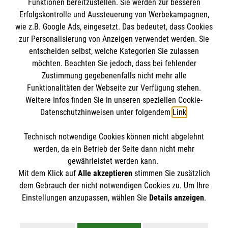
Funktionen bereitzustellen. Sie werden zur besseren
BIC: GENODED1PA7
Erfolgskontrolle und Aussteuerung von Werbekampagnen,
wie z.B. Google Ads, eingesetzt. Das bedeutet, dass Cookies
So finden Sie uns
zur Personalisierung von Anzeigen verwendet werden. Sie
entscheiden selbst, welche Kategorien Sie zulassen
Malteser in der Diözese Erfurt
Malteser in Erfurt
möchten. Beachten Sie jedoch, dass bei fehlender
Zustimmung gegebenenfalls nicht mehr alle
August Schleicher Str. 2
Funktionalitäten der Webseite zur Verfügung stehen.
99089 Erfurt
Weitere Infos finden Sie in unseren speziellen Cookie-
Datenschutzhinweisen unter folgendem
Link
.
Telefon (0361) 34 04 70
Technisch notwendige Cookies können nicht abgelehnt
E-Mail
malteser.erfurt@malteser.org
werden, da ein Betrieb der Seite dann nicht mehr
gewährleistet werden kann.
Mit dem Klick auf
Alle akzeptieren
stimmen Sie zusätzlich
dem Gebrauch der nicht notwendigen Cookies zu. Um Ihre
Der Malteser Hilfsdienst e.V. ist als eingetragene
Einstellungen anzupassen, wählen Sie
Details anzeigen
.
gemeinnützige Organisation von der Körperschaft- und
Gewerbesteuer befreit.