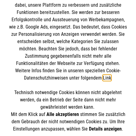
dabei, unsere Plattform zu verbessern und zusätzliche
Impressum
Funktionen bereitzustellen. Sie werden zur besseren
Erfolgskontrolle und Aussteuerung von Werbekampagnen,
Datenschutz
Die Malteser
wie z.B. Google Ads, eingesetzt. Das bedeutet, dass Cookies
Kontakt
zur Personalisierung von Anzeigen verwendet werden. Sie
Barrierefreiheit
entscheiden selbst, welche Kategorien Sie zulassen
Malteser in Deutschland
möchten. Beachten Sie jedoch, dass bei fehlender
Malteserorden
Spendenkonto
Zustimmung gegebenenfalls nicht mehr alle
Sharepoint
Funktionalitäten der Webseite zur Verfügung stehen.
Weitere Infos finden Sie in unseren speziellen Cookie-
Datenschutzhinweisen unter folgendem
Link
.
Empfänger: Malteser Hilfsdienst e.V.
Bank: Pax-Bank eG
So finden Sie uns
Technisch notwendige Cookies können nicht abgelehnt
IBAN: DE95 3706 0120 1201 2005 19
werden, da ein Betrieb der Seite dann nicht mehr
BIC: GENODED1PA7
gewährleistet werden kann.
Malteser Hilfsdienst e.V. / gemeinnützige GmbH
Mit dem Klick auf
Alle akzeptieren
stimmen Sie zusätzlich
Der Malteser Hilfsdienst e.V. ist als eingetragene
Regional- und Landesgeschäftsstelle
dem Gebrauch der nicht notwendigen Cookies zu. Um Ihre
gemeinnützige Organisation von der Körperschaft- und
Einstellungen anzupassen, wählen Sie
Details anzeigen
.
Gewerbesteuer befreit.