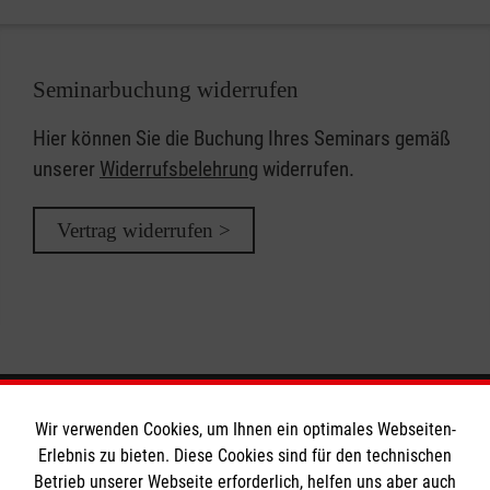
Seminarbuchung widerrufen
Hier können Sie die Buchung Ihres Seminars gemäß
unserer
Widerrufsbelehrung
widerrufen.
Vertrag widerrufen >
Wir verwenden Cookies, um Ihnen ein optimales Webseiten-
Informationen
Erlebnis zu bieten. Diese Cookies sind für den technischen
Betrieb unserer Webseite erforderlich, helfen uns aber auch