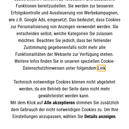
Impressum
Funktionen bereitzustellen. Sie werden zur besseren
Erfolgskontrolle und Aussteuerung von Werbekampagnen,
Datenschutz
Die Malteser
wie z.B. Google Ads, eingesetzt. Das bedeutet, dass Cookies
Kontakt
zur Personalisierung von Anzeigen verwendet werden. Sie
Barrierefreiheit
entscheiden selbst, welche Kategorien Sie zulassen
Malteser in Deutschland
möchten. Beachten Sie jedoch, dass bei fehlender
Malteserorden
Spendenkonto
Zustimmung gegebenenfalls nicht mehr alle
Sharepoint
Funktionalitäten der Webseite zur Verfügung stehen.
Weitere Infos finden Sie in unseren speziellen Cookie-
Datenschutzhinweisen unter folgendem
Link
.
Empfänger: Malteser Hilfsdienst e.V.
Bank: Pax-Bank eG
So finden Sie uns
Technisch notwendige Cookies können nicht abgelehnt
IBAN: DE95 3706 0120 1201 2005 19
werden, da ein Betrieb der Seite dann nicht mehr
BIC: GENODED1PA7
gewährleistet werden kann.
Malteser Hilfsdienst e.V. / gemeinnützige GmbH
Mit dem Klick auf
Alle akzeptieren
stimmen Sie zusätzlich
Der Malteser Hilfsdienst e.V. ist als eingetragene
Regional- und Landesgeschäftsstelle
dem Gebrauch der nicht notwendigen Cookies zu. Um Ihre
gemeinnützige Organisation von der Körperschaft- und
Einstellungen anzupassen, wählen Sie
Details anzeigen
.
Gewerbesteuer befreit.
Streitfeldstr. 1