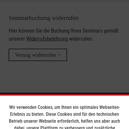
Seminarbuchung widerrufen
Hier können Sie die Buchung Ihres Seminars gemäß
unserer
Widerrufsbelehrung
widerrufen.
Vertrag widerrufen >
Wir verwenden Cookies, um Ihnen ein optimales Webseiten-
Informationen
Erlebnis zu bieten. Diese Cookies sind für den technischen
Betrieb unserer Webseite erforderlich, helfen uns aber auch
dabei, unsere Plattform zu verbessern und zusätzliche