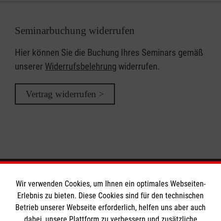
Seminarbuchung widerrufen
Hier können Sie die Buchung Ihres Seminars gemäß
unserer
Widerrufsbelehrung
widerrufen.
Vertrag widerrufen >
Wir verwenden Cookies, um Ihnen ein optimales Webseiten-
Informationen
Erlebnis zu bieten. Diese Cookies sind für den technischen
Betrieb unserer Webseite erforderlich, helfen uns aber auch
dabei, unsere Plattform zu verbessern und zusätzliche