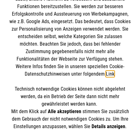
Impressum
Funktionen bereitzustellen. Sie werden zur besseren
Erfolgskontrolle und Aussteuerung von Werbekampagnen,
Datenschutz
Die Malteser
wie z.B. Google Ads, eingesetzt. Das bedeutet, dass Cookies
Kontakt
zur Personalisierung von Anzeigen verwendet werden. Sie
Barrierefreiheit
entscheiden selbst, welche Kategorien Sie zulassen
Malteser in Deutschland
möchten. Beachten Sie jedoch, dass bei fehlender
Malteserorden
Spendenkonto
Zustimmung gegebenenfalls nicht mehr alle
Sharepoint
Funktionalitäten der Webseite zur Verfügung stehen.
Weitere Infos finden Sie in unseren speziellen Cookie-
Datenschutzhinweisen unter folgendem
Link
.
Empfänger: Malteser Hilfsdienst e.V.
Bank: Pax-Bank eG
So finden Sie uns
Technisch notwendige Cookies können nicht abgelehnt
IBAN: DE95 3706 0120 1201 2005 19
werden, da ein Betrieb der Seite dann nicht mehr
BIC: GENODED1PA7
gewährleistet werden kann.
Malteser Hilfsdienst e.V. / gemeinnützige GmbH
Mit dem Klick auf
Alle akzeptieren
stimmen Sie zusätzlich
Der Malteser Hilfsdienst e.V. ist als eingetragene
Regional- und Landesgeschäftsstelle
dem Gebrauch der nicht notwendigen Cookies zu. Um Ihre
gemeinnützige Organisation von der Körperschaft- und
Einstellungen anzupassen, wählen Sie
Details anzeigen
.
Gewerbesteuer befreit.
Streitfeldstr. 1