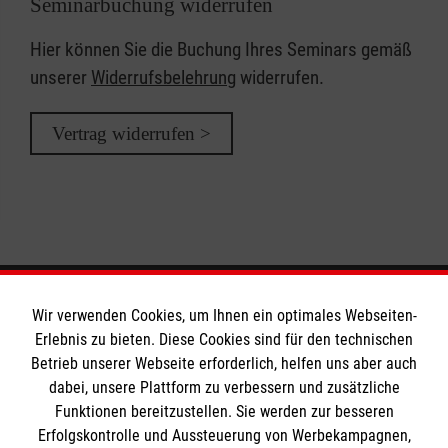
Seminarbuchung widerrufen
Hier können Sie die Buchung Ihres Seminars gemäß
unserer
Widerrufsbelehrung
widerrufen.
Vertrag widerrufen >
Wir verwenden Cookies, um Ihnen ein optimales Webseiten-
Informationen
Erlebnis zu bieten. Diese Cookies sind für den technischen
Betrieb unserer Webseite erforderlich, helfen uns aber auch
dabei, unsere Plattform zu verbessern und zusätzliche
Impressum
Funktionen bereitzustellen. Sie werden zur besseren
Erfolgskontrolle und Aussteuerung von Werbekampagnen,
Datenschutz
Die Malteser