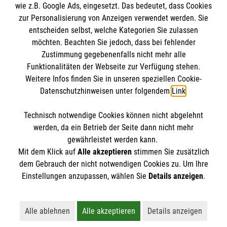
wie z.B. Google Ads, eingesetzt. Das bedeutet, dass Cookies
Kontakt
zur Personalisierung von Anzeigen verwendet werden. Sie
Barrierefreiheit
entscheiden selbst, welche Kategorien Sie zulassen
Malteser in Deutschland
möchten. Beachten Sie jedoch, dass bei fehlender
Malteserorden
Spendenkonto
Zustimmung gegebenenfalls nicht mehr alle
Sharepoint
Funktionalitäten der Webseite zur Verfügung stehen.
Weitere Infos finden Sie in unseren speziellen Cookie-
Datenschutzhinweisen unter folgendem
Link
.
Empfänger: Malteser Hilfsdienst e.V.
Bank: Pax-Bank eG
So finden Sie uns
Technisch notwendige Cookies können nicht abgelehnt
IBAN: DE95 3706 0120 1201 2005 19
werden, da ein Betrieb der Seite dann nicht mehr
BIC: GENODED1PA7
gewährleistet werden kann.
Malteser Hilfsdienst e.V. / gemeinnützige GmbH
Mit dem Klick auf
Alle akzeptieren
stimmen Sie zusätzlich
Der Malteser Hilfsdienst e.V. ist als eingetragene
Regional- und Landesgeschäftsstelle
dem Gebrauch der nicht notwendigen Cookies zu. Um Ihre
gemeinnützige Organisation von der Körperschaft- und
Einstellungen anzupassen, wählen Sie
Details anzeigen
.
Gewerbesteuer befreit.
Streitfeldstr. 1
81673 München
Alle ablehnen
Alle akzeptieren
Details anzeigen
Lehnt alle nicht-essentiellen Cookies ab
Akzeptiert alle Cookies einschließl
Öffnet detaillie
Telefon: 089 43608 0