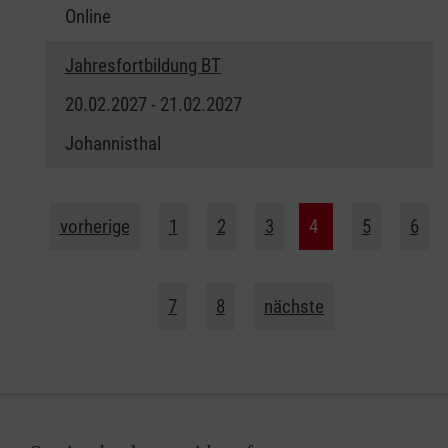
Online
Jahresfortbildung BT
20.02.2027 - 21.02.2027
Johannisthal
vorherige
1
2
3
4
5
6
7
8
nächste