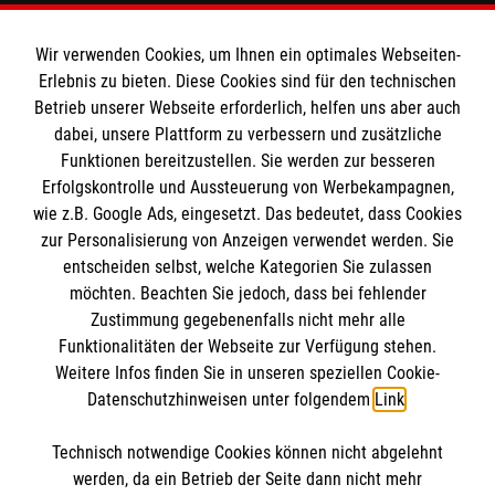
Wir verwenden Cookies, um Ihnen ein optimales Webseiten-
Informationen
Erlebnis zu bieten. Diese Cookies sind für den technischen
Betrieb unserer Webseite erforderlich, helfen uns aber auch
dabei, unsere Plattform zu verbessern und zusätzliche
Impressum
Funktionen bereitzustellen. Sie werden zur besseren
Erfolgskontrolle und Aussteuerung von Werbekampagnen,
Datenschutz
Die Malteser
wie z.B. Google Ads, eingesetzt. Das bedeutet, dass Cookies
Kontakt
zur Personalisierung von Anzeigen verwendet werden. Sie
Barrierefreiheit
entscheiden selbst, welche Kategorien Sie zulassen
Malteser in Deutschland
möchten. Beachten Sie jedoch, dass bei fehlender
Malteserorden
Spendenkonto
Zustimmung gegebenenfalls nicht mehr alle
Sharepoint
Funktionalitäten der Webseite zur Verfügung stehen.
Weitere Infos finden Sie in unseren speziellen Cookie-
Datenschutzhinweisen unter folgendem
Link
.
Empfänger: Malteser Hilfsdienst e.V.
Bank: Pax-Bank eG
So finden Sie uns
Technisch notwendige Cookies können nicht abgelehnt
IBAN: DE95 3706 0120 1201 2005 19
werden, da ein Betrieb der Seite dann nicht mehr