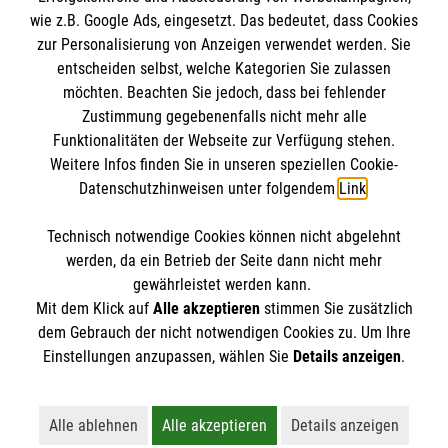
wie z.B. Google Ads, eingesetzt. Das bedeutet, dass Cookies
Datenschutz
Die Malteser
zur Personalisierung von Anzeigen verwendet werden. Sie
Kontakt
entscheiden selbst, welche Kategorien Sie zulassen
Barrierefreiheit
möchten. Beachten Sie jedoch, dass bei fehlender
Malteser in Deutschland
Zustimmung gegebenenfalls nicht mehr alle
Malteserorden
Funktionalitäten der Webseite zur Verfügung stehen.
Spendenkonto
Weitere Infos finden Sie in unseren speziellen Cookie-
Sharepoint
Datenschutzhinweisen unter folgendem
Link
.
Empfänger: Malteser Hilfsdienst e.V.
Technisch notwendige Cookies können nicht abgelehnt
Bank: Pax-Bank eG
So finden Sie uns
werden, da ein Betrieb der Seite dann nicht mehr
IBAN: DE95 3706 0120 1201 2005 19
gewährleistet werden kann.
Mit dem Klick auf
Alle akzeptieren
stimmen Sie zusätzlich
BIC: GENODED1PA7
Malteser Hilfsdienst e.V. / gemeinnützige GmbH
dem Gebrauch der nicht notwendigen Cookies zu. Um Ihre
Der Malteser Hilfsdienst e.V. ist als eingetragene
Einstellungen anzupassen, wählen Sie
Details anzeigen
.
Regional- und Landesgeschäftsstelle
gemeinnützige Organisation von der Körperschaft- und
Gewerbesteuer befreit.
Streitfeldstr. 1
Alle ablehnen
Alle akzeptieren
Details anzeigen
Lehnt alle nicht-essentiellen Cookies ab
Akzeptiert alle Cookies einschließl
Öffnet detaillie
81673 München