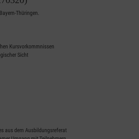
n Bayern-Thüringen.
ichen Kursvorkommnissen
gischer Sicht
ues aus dem Ausbildungsreferat
samer Umgang mit Teilnehmern