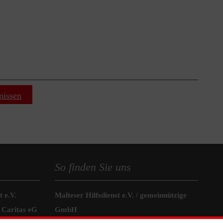
nissen
So finden Sie uns
 e.V.
Malteser Hilfsdienst e.V. / gemeinnützige
 Caritas eG
GmbH