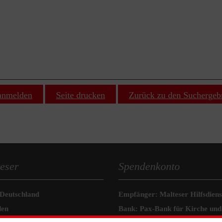
 anmelden
Seite drucken
Zurück zu den Suchergeb
eser
Spendenkonto
 Deutschland
Empfänger: Malteser Hilfsdienst
den
Bank: Pax-Bank für Kirche und