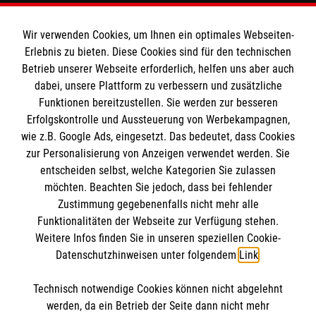
Wir verwenden Cookies, um Ihnen ein optimales Webseiten-
Informationen
Erlebnis zu bieten. Diese Cookies sind für den technischen
Betrieb unserer Webseite erforderlich, helfen uns aber auch
dabei, unsere Plattform zu verbessern und zusätzliche
Impressum
Funktionen bereitzustellen. Sie werden zur besseren
Erfolgskontrolle und Aussteuerung von Werbekampagnen,
Datenschutz
Die Malteser
wie z.B. Google Ads, eingesetzt. Das bedeutet, dass Cookies
Kontakt
zur Personalisierung von Anzeigen verwendet werden. Sie
Barrierefreiheit
entscheiden selbst, welche Kategorien Sie zulassen
Malteser in Deutschland
möchten. Beachten Sie jedoch, dass bei fehlender
Malteserorden
Spendenkonto
Zustimmung gegebenenfalls nicht mehr alle
Sharepoint
Funktionalitäten der Webseite zur Verfügung stehen.
Weitere Infos finden Sie in unseren speziellen Cookie-
Datenschutzhinweisen unter folgendem
Link
.
Empfänger: Malteser Hilfsdienst e.V.
Bank: Pax-Bank eG
So finden Sie uns
Technisch notwendige Cookies können nicht abgelehnt
IBAN: DE95 3706 0120 1201 2005 19
werden, da ein Betrieb der Seite dann nicht mehr