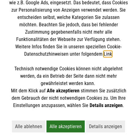
wie z.B. Google Ads, eingesetzt. Das bedeutet, dass Cookies
Datenschutz
Die Malteser
zur Personalisierung von Anzeigen verwendet werden. Sie
Kontakt
entscheiden selbst, welche Kategorien Sie zulassen
Barrierefreiheit
möchten. Beachten Sie jedoch, dass bei fehlender
Malteser in Deutschland
Zustimmung gegebenenfalls nicht mehr alle
Malteserorden
Funktionalitäten der Webseite zur Verfügung stehen.
Spendenkonto
Weitere Infos finden Sie in unseren speziellen Cookie-
Sharepoint
Datenschutzhinweisen unter folgendem
Link
.
Empfänger: Malteser Hilfsdienst e.V.
Technisch notwendige Cookies können nicht abgelehnt
Bank: Pax-Bank eG
So finden Sie uns
werden, da ein Betrieb der Seite dann nicht mehr
IBAN: DE95 3706 0120 1201 2005 19
gewährleistet werden kann.
Mit dem Klick auf
Alle akzeptieren
stimmen Sie zusätzlich
BIC: GENODED1PA7
Malteser Hilfsdienst e.V. / gemeinnützige GmbH
dem Gebrauch der nicht notwendigen Cookies zu. Um Ihre
Der Malteser Hilfsdienst e.V. ist als eingetragene
Einstellungen anzupassen, wählen Sie
Details anzeigen
.
Regional- und Landesgeschäftsstelle
gemeinnützige Organisation von der Körperschaft- und
Gewerbesteuer befreit.
Streitfeldstr. 1
Alle ablehnen
Alle akzeptieren
Details anzeigen
Lehnt alle nicht-essentiellen Cookies ab
Akzeptiert alle Cookies einschließl
Öffnet detaillie
81673 München