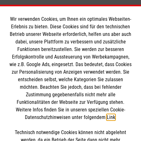
Wir verwenden Cookies, um Ihnen ein optimales Webseiten-
Erlebnis zu bieten. Diese Cookies sind für den technischen
Informationen
Betrieb unserer Webseite erforderlich, helfen uns aber auch
dabei, unsere Plattform zu verbessern und zusätzliche
Funktionen bereitzustellen. Sie werden zur besseren
Erfolgskontrolle und Aussteuerung von Werbekampagnen,
Impressum
wie z.B. Google Ads, eingesetzt. Das bedeutet, dass Cookies
Datenschutz
Die Malteser
zur Personalisierung von Anzeigen verwendet werden. Sie
Kontakt
entscheiden selbst, welche Kategorien Sie zulassen
Barrierefreiheit
möchten. Beachten Sie jedoch, dass bei fehlender
Malteser in Deutschland
Zustimmung gegebenenfalls nicht mehr alle
Malteserorden
Funktionalitäten der Webseite zur Verfügung stehen.
Spendenkonto
Weitere Infos finden Sie in unseren speziellen Cookie-
Sharepoint
Datenschutzhinweisen unter folgendem
Link
.
Empfänger: Malteser Hilfsdienst e.V.
Technisch notwendige Cookies können nicht abgelehnt
Bank: Pax-Bank eG
So finden Sie uns
werden, da ein Betrieb der Seite dann nicht mehr