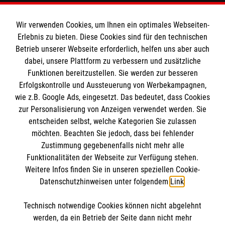
Wir verwenden Cookies, um Ihnen ein optimales Webseiten-
Informationen
Erlebnis zu bieten. Diese Cookies sind für den technischen
Betrieb unserer Webseite erforderlich, helfen uns aber auch
dabei, unsere Plattform zu verbessern und zusätzliche
Impressum
Funktionen bereitzustellen. Sie werden zur besseren
Erfolgskontrolle und Aussteuerung von Werbekampagnen,
Datenschutz
Die Malteser
wie z.B. Google Ads, eingesetzt. Das bedeutet, dass Cookies
Kontakt
zur Personalisierung von Anzeigen verwendet werden. Sie
Barrierefreiheit
entscheiden selbst, welche Kategorien Sie zulassen
Malteser in Deutschland
möchten. Beachten Sie jedoch, dass bei fehlender
Malteserorden
Spendenkonto
Zustimmung gegebenenfalls nicht mehr alle
Sharepoint
Funktionalitäten der Webseite zur Verfügung stehen.
Weitere Infos finden Sie in unseren speziellen Cookie-
Datenschutzhinweisen unter folgendem
Link
.
Empfänger: Malteser Hilfsdienst e.V.
Bank: Pax-Bank eG
So finden Sie uns
Technisch notwendige Cookies können nicht abgelehnt
IBAN: DE95 3706 0120 1201 2005 19
werden, da ein Betrieb der Seite dann nicht mehr