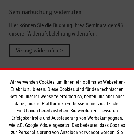
Seminarbuchung widerrufen
Hier können Sie die Buchung Ihres Seminars gemäß
unserer
Widerrufsbelehrung
widerrufen.
Vertrag widerrufen >
Wir verwenden Cookies, um Ihnen ein optimales Webseiten-
Erlebnis zu bieten. Diese Cookies sind für den technischen
Informationen
Betrieb unserer Webseite erforderlich, helfen uns aber auch
dabei, unsere Plattform zu verbessern und zusätzliche
Funktionen bereitzustellen. Sie werden zur besseren
Erfolgskontrolle und Aussteuerung von Werbekampagnen,
Impressum
wie z.B. Google Ads, eingesetzt. Das bedeutet, dass Cookies
Datenschutz
Die Malteser
zur Personalisierung von Anzeigen verwendet werden. Sie