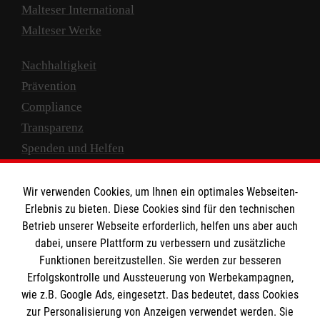
Malteser International
Malteser Werke
Nachhaltigkeit
Prävention
Compliance
Transparenz
Spenden und Helfen
Spendenkonto
Wir verwenden Cookies, um Ihnen ein optimales Webseiten-
Empfänger: Malteser Hilfsdienst e.V.
Erlebnis zu bieten. Diese Cookies sind für den technischen
Betrieb unserer Webseite erforderlich, helfen uns aber auch
IBAN: DE10 3706 0120 1201 2000 12
dabei, unsere Plattform zu verbessern und zusätzliche
BIC: GENODED 1PA7
Funktionen bereitzustellen. Sie werden zur besseren
Erfolgskontrolle und Aussteuerung von Werbekampagnen,
wie z.B. Google Ads, eingesetzt. Das bedeutet, dass Cookies
zur Personalisierung von Anzeigen verwendet werden. Sie