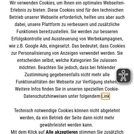
Wir verwenden Cookies, um Ihnen ein optimales Webseiten-
Empfänger: Malteser Hilfsdienst e.V.
Erlebnis zu bieten. Diese Cookies sind für den technischen
Betrieb unserer Webseite erforderlich, helfen uns aber auch
IBAN: DE10 3706 0120 1201 2000 12
dabei, unsere Plattform zu verbessern und zusätzliche
BIC: GENODED 1PA7
Funktionen bereitzustellen. Sie werden zur besseren
Erfolgskontrolle und Aussteuerung von Werbekampagnen,
wie z.B. Google Ads, eingesetzt. Das bedeutet, dass Cookies
zur Personalisierung von Anzeigen verwendet werden. Sie
entscheiden selbst, welche Kategorien Sie zulassen
möchten. Beachten Sie jedoch, dass bei fehlender
Zustimmung gegebenenfalls nicht mehr alle
Funktionalitäten der Webseite zur Verfügung stehen.
Weitere Infos finden Sie in unseren speziellen Cookie-
Newsletter abonnieren
Datenschutzhinweisen unter folgendem
Link
.
Technisch notwendige Cookies können nicht abgelehnt
Cookies verwalten
|
AGB
|
Impressum
|
Datenschutz
|
werden, da ein Betrieb der Seite dann nicht mehr
Barrierefreiheit
|
Kontakt
|
Sharepoint
|
Mediathek
gewährleistet werden kann.
Mit dem Klick auf
Alle akzeptieren
stimmen Sie zusätzlich