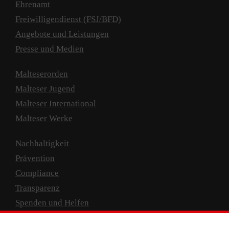
Ehrenamt
Freiwilligendienst (FSJ/BFD)
Angebote und Leistungen
Presse und Medien
Malteserorden
Malteser Jugend
Malteser International
Malteser Werke
Nachhaltigkeit
Prävention
Compliance
Transparenz
Spenden und Helfen
Spendenkonto