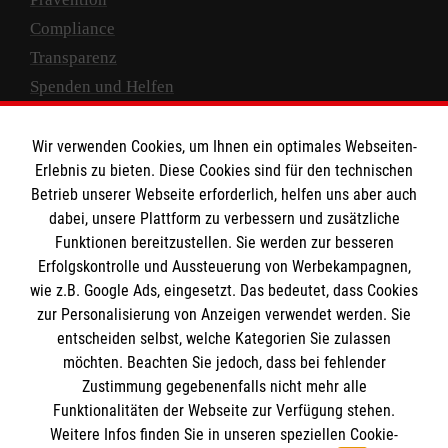
Compliance
Transparenz
Spenden und Helfen
Spendenkonto
Wir verwenden Cookies, um Ihnen ein optimales Webseiten-
Empfänger: Malteser Hilfsdienst e.V.
Erlebnis zu bieten. Diese Cookies sind für den technischen
Betrieb unserer Webseite erforderlich, helfen uns aber auch
IBAN: DE10 3706 0120 1201 2000 12
dabei, unsere Plattform zu verbessern und zusätzliche
BIC: GENODED 1PA7
Funktionen bereitzustellen. Sie werden zur besseren
Erfolgskontrolle und Aussteuerung von Werbekampagnen,
wie z.B. Google Ads, eingesetzt. Das bedeutet, dass Cookies
zur Personalisierung von Anzeigen verwendet werden. Sie
entscheiden selbst, welche Kategorien Sie zulassen
möchten. Beachten Sie jedoch, dass bei fehlender
Zustimmung gegebenenfalls nicht mehr alle
Funktionalitäten der Webseite zur Verfügung stehen.
Weitere Infos finden Sie in unseren speziellen Cookie-
Newsletter abonnieren