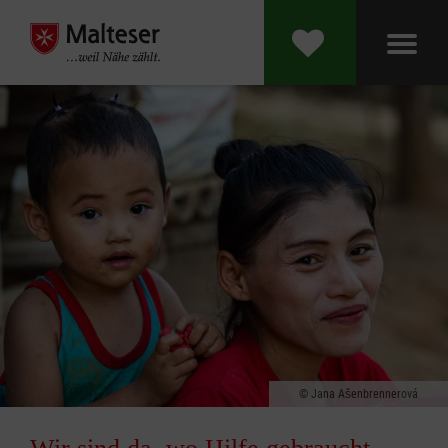
Jana Ašenbrennerová