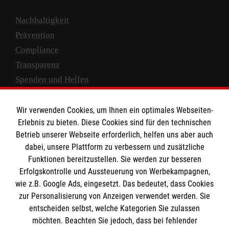
Nachhaltigkeit
Prävention
Compliance
Transparenz
Spenden und Helfen
Spendenkonto
Wir verwenden Cookies, um Ihnen ein optimales Webseiten-
Empfänger: Malteser Hilfsdienst e.V.
Erlebnis zu bieten. Diese Cookies sind für den technischen
Betrieb unserer Webseite erforderlich, helfen uns aber auch
IBAN: DE10 3706 0120 1201 2000 12
dabei, unsere Plattform zu verbessern und zusätzliche
BIC: GENODED 1PA7
Funktionen bereitzustellen. Sie werden zur besseren
Erfolgskontrolle und Aussteuerung von Werbekampagnen,
wie z.B. Google Ads, eingesetzt. Das bedeutet, dass Cookies
zur Personalisierung von Anzeigen verwendet werden. Sie
entscheiden selbst, welche Kategorien Sie zulassen
möchten. Beachten Sie jedoch, dass bei fehlender