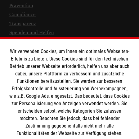
Prävention
Compliance
Transparenz
Spenden und Helfen
Spendenkonto
Wir verwenden Cookies, um Ihnen ein optimales Webseiten-
Empfänger: Malteser Hilfsdienst e.V.
Erlebnis zu bieten. Diese Cookies sind für den technischen
Betrieb unserer Webseite erforderlich, helfen uns aber auch
IBAN: DE10 3706 0120 1201 2000 12
dabei, unsere Plattform zu verbessern und zusätzliche
BIC: GENODED 1PA7
Funktionen bereitzustellen. Sie werden zur besseren
Erfolgskontrolle und Aussteuerung von Werbekampagnen,
wie z.B. Google Ads, eingesetzt. Das bedeutet, dass Cookies
zur Personalisierung von Anzeigen verwendet werden. Sie
entscheiden selbst, welche Kategorien Sie zulassen
möchten. Beachten Sie jedoch, dass bei fehlender
Zustimmung gegebenenfalls nicht mehr alle
Funktionalitäten der Webseite zur Verfügung stehen.