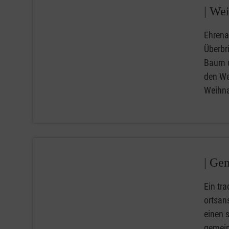
|
Wei
Ehrena
Überbr
Baum u
den We
Weihna
|
Gen
Ein tra
ortsan
einen 
gemein