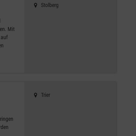
Stolberg
d
en. Mit
 auf
en
Trier
ringen
rden