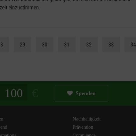
zeit einzustimmen.
28
29
30
31
32
33
34
g in Euro
Spenden
en
Nachhaltigkeit
gend
Prävention
ernational
Compliance