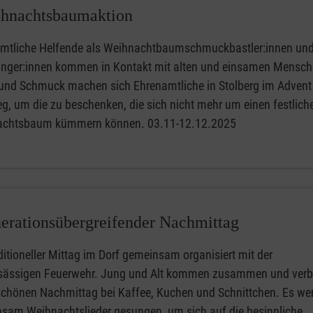
hnachtsbaumaktion
mtliche Helfende als Weihnachtbaumschmuckbastler:innen un
inger:innen kommen in Kontakt mit alten und einsamen Mensch
nd Schmuck machen sich Ehrenamtliche in Stolberg im Advent
g, um die zu beschenken, die sich nicht mehr um einen festlich
chtsbaum kümmern können. 03.11-12.12.2025
erationsübergreifender Nachmittag
ditioneller Mittag im Dorf gemeinsam organisiert mit der
sässigen Feuerwehr. Jung und Alt kommen zusammen und verb
schönen Nachmittag bei Kaffee, Kuchen und Schnittchen. Es we
sam Weihnachtslieder gesungen, um sich auf die besinnliche