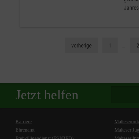
Jahres
vorherige
1
…
Spendenbetra
Jetzt helfen
Karriere
Malteserord
Ehrenamt
Malteser Ju
Freiwilligendienst (FSJ/BFD)
Malteser Int