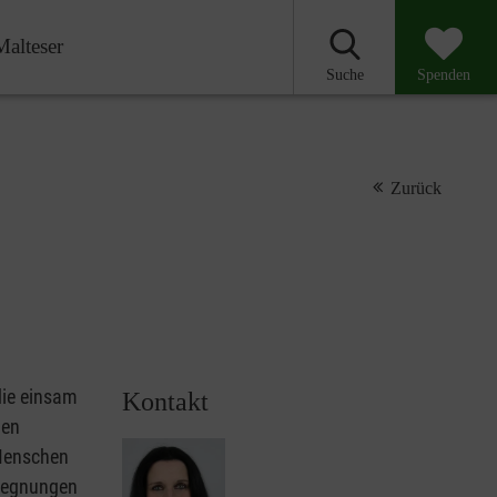
Malteser
Suche
Spenden
Zurück
die einsam
Kontakt
len
 Menschen
egegnungen