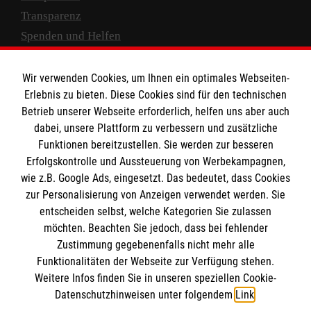
Transparenz
Spenden und Helfen
Spendenkonto
Wir verwenden Cookies, um Ihnen ein optimales Webseiten-
Empfänger: Malteser Hilfsdienst e.V.
Erlebnis zu bieten. Diese Cookies sind für den technischen
Betrieb unserer Webseite erforderlich, helfen uns aber auch
IBAN: DE10 3706 0120 1201 2000 12
dabei, unsere Plattform zu verbessern und zusätzliche
BIC: GENODED 1PA7
Funktionen bereitzustellen. Sie werden zur besseren
Erfolgskontrolle und Aussteuerung von Werbekampagnen,
wie z.B. Google Ads, eingesetzt. Das bedeutet, dass Cookies
zur Personalisierung von Anzeigen verwendet werden. Sie
entscheiden selbst, welche Kategorien Sie zulassen
möchten. Beachten Sie jedoch, dass bei fehlender
Zustimmung gegebenenfalls nicht mehr alle
Funktionalitäten der Webseite zur Verfügung stehen.
Weitere Infos finden Sie in unseren speziellen Cookie-
Newsletter abonnieren
Datenschutzhinweisen unter folgendem
Link
.