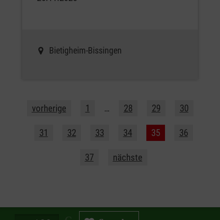
Bietigheim-Bissingen
vorherige
1
…
28
29
30
31
32
33
34
35
36
37
nächste
Spendenbetrag in Euro