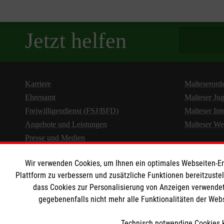
Spendenbetra
Jetzt helfen
Karriere
Malteserord
Ehrenamt
Malteser Ju
Freiwilligendienst (FSJ/BFD)
Malteser Int
Angebote und Leistungen
Malteser We
Presse und Medien
Wir verwenden Cookies, um Ihnen ein optimales Webseiten-Erle
Plattform zu verbessern und zusätzliche Funktionen bereitzuste
dass Cookies zur Personalisierung von Anzeigen verwendet
gegebenenfalls nicht mehr alle Funktionalitäten der Web
Technisch notwendige Cookies k