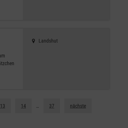
Landshut
sam
ätzchen
13
14
…
37
nächste