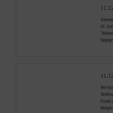
11.1
Gemein
Hl. Gei
"Advent
begegn
11.1
Wir ko
Weihna
Essen 
Möglic