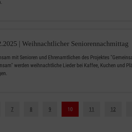
.
2.2025 |
Weihnachtlicher Seniorennachmittag
sam mit Senioren und Ehrenamtlichen des Projektes "Gemein
einsam" werden weihnachtliche Lieder bei Kaffee, Kuchen und Pl
en.
7
8
9
10
11
12