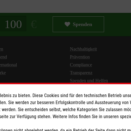
g in Euro
Spenden
en
Nachhaltigkeit
gend
Prävention
ernational
Compliance
rke
Transparenz
Spenden und Helfen
bnis zu bieten. Diese Cookies sind für den technischen Betrieb unse
llen. Sie werden zur besseren Erfolgskontrolle und Aussteuerung von
 werden. Sie entscheiden selbst, welche Kategorien Sie zulassen mö
seite zur Verfügung stehen. Weitere Infos finden Sie in unseren spe
Newsletter abonnieren
önnen nicht abgelehnt werden, da ein Betrieb der Seite dann nicht 