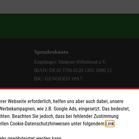
Spendenkonto
Empfänger: Malteser Hilfsdienst e.V.
IBAN: DE10 3706 0120 1201 2000 12
BIC: GENODED 1PA7
rer Webseite erforderlich, helfen uns aber auch dabei, unsere
 Werbekampagnen, wie z.B. Google Ads, eingesetzt. Das bedeutet,
chten. Beachten Sie jedoch, dass bei fehlender Zustimmung
ziellen Cookie-Datenschutzhinweisen unter folgendem
Link
.
mehr gewährleistet werden kann.