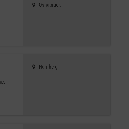
Osnabrück
u
Nürnberg
nes