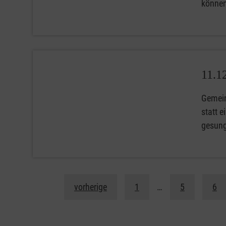
können
11.1
Gemein
statt 
gesung
vorherige
1
…
5
6