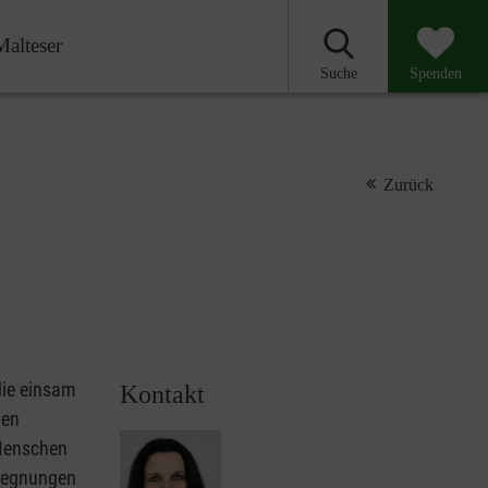
Malteser
Suche
Spenden
Zurück
die einsam
Kontakt
len
 Menschen
egegnungen