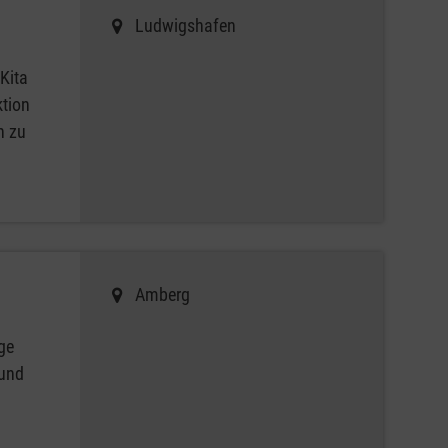
Ludwigshafen
Kita
ktion
h zu
Amberg
ge
 und