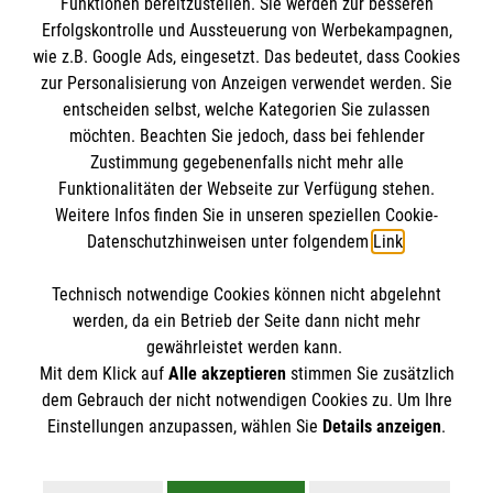
Funktionen bereitzustellen. Sie werden zur besseren
Erfolgskontrolle und Aussteuerung von Werbekampagnen,
wie z.B. Google Ads, eingesetzt. Das bedeutet, dass Cookies
zur Personalisierung von Anzeigen verwendet werden. Sie
entscheiden selbst, welche Kategorien Sie zulassen
möchten. Beachten Sie jedoch, dass bei fehlender
Zustimmung gegebenenfalls nicht mehr alle
Funktionalitäten der Webseite zur Verfügung stehen.
Weitere Infos finden Sie in unseren speziellen Cookie-
Newsletter abonnieren
Datenschutzhinweisen unter folgendem
Link
.
Technisch notwendige Cookies können nicht abgelehnt
Cookies verwalten
|
AGB
|
Impressum
|
Datenschutz
|
werden, da ein Betrieb der Seite dann nicht mehr
Barrierefreiheit
|
Kontakt
|
Sharepoint
|
Mediathek
gewährleistet werden kann.
Mit dem Klick auf
Alle akzeptieren
stimmen Sie zusätzlich
dem Gebrauch der nicht notwendigen Cookies zu. Um Ihre
Einstellungen anzupassen, wählen Sie
Details anzeigen
.