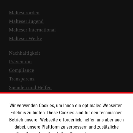
Malteserorden
Malteser Jugend
Malteser International
Malteser Werke
Nachhaltigkeit
Prävention
Compliance
Transparenz
Spenden und Helfen
Spendenkonto
Wir verwenden Cookies, um Ihnen ein optimales Webseiten-
Empfänger: Malteser Hilfsdienst e.V.
Erlebnis zu bieten. Diese Cookies sind für den technischen
Betrieb unserer Webseite erforderlich, helfen uns aber auch
IBAN: DE10 3706 0120 1201 2000 12
dabei, unsere Plattform zu verbessern und zusätzliche
BIC: GENODED 1PA7