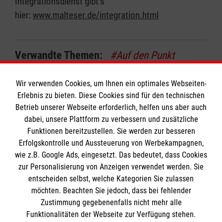
Integrationsdienst gibt’s
hier:
www.malteser.de/integration.html
Verwandte Themen:
#Auf den Punkt
#Integrationsdienst
Wir verwenden Cookies, um Ihnen ein optimales Webseiten-
Erlebnis zu bieten. Diese Cookies sind für den technischen
Verwandte Artikel
Betrieb unserer Webseite erforderlich, helfen uns aber auch
Unsere Malteser Dienste stellen sich
dabei, unsere Plattform zu verbessern und zusätzliche
Funktionen bereitzustellen. Sie werden zur besseren
vor: der Schulsanitätsdienst
Erfolgskontrolle und Aussteuerung von Werbekampagnen,
Unsere Malteser Dienste stellen sich
wie z.B. Google Ads, eingesetzt. Das bedeutet, dass Cookies
vor: der Fahrdienst
zur Personalisierung von Anzeigen verwendet werden. Sie
entscheiden selbst, welche Kategorien Sie zulassen
Unsere Malteser Dienste stellen sich
möchten. Beachten Sie jedoch, dass bei fehlender
vor: die Ausbildung
Zustimmung gegebenenfalls nicht mehr alle
Funktionalitäten der Webseite zur Verfügung stehen.