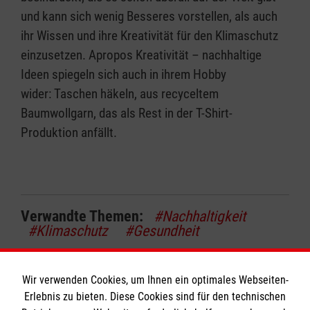
und kann sich wenig Besseres vorstellen, als auch
ihr Wissen und ihre Kreativität für den Klimaschutz
einzusetzen. Apropos Kreativität – nachhaltige
Ideen spiegeln sich auch in ihrem Hobby
wider: Taschen häkeln, aus recyceltem
Baumwollgarn, das als Rest in der T-Shirt-
Produktion anfällt.
Verwandte Themen:
#Nachhaltigkeit
#Klimaschutz
#Gesundheit
Verwandte Artikel
Wir verwenden Cookies, um Ihnen ein optimales Webseiten-
Erlebnis zu bieten. Diese Cookies sind für den technischen
Gesundheit weiter denken