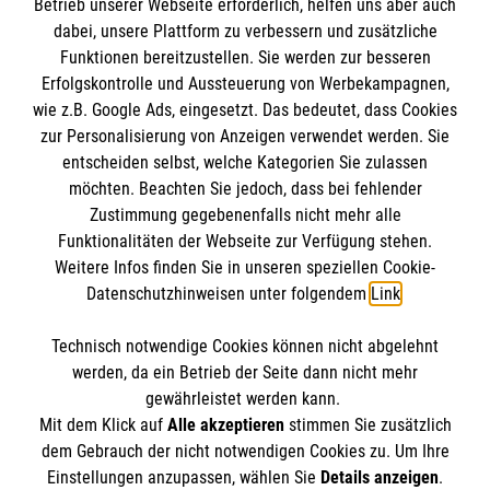
Betrieb unserer Webseite erforderlich, helfen uns aber auch
Gesundheit für alle
dabei, unsere Plattform zu verbessern und zusätzliche
Funktionen bereitzustellen. Sie werden zur besseren
Macht Ehrenamt gesund?
Erfolgskontrolle und Aussteuerung von Werbekampagnen,
wie z.B. Google Ads, eingesetzt. Das bedeutet, dass Cookies
Links zum Artikel
zur Personalisierung von Anzeigen verwendet werden. Sie
entscheiden selbst, welche Kategorien Sie zulassen
SharePoint: Themenspecial Hitze
möchten. Beachten Sie jedoch, dass bei fehlender
SharePoint: Aufzeichnung Hitze-Vortrag
Zustimmung gegebenenfalls nicht mehr alle
Funktionalitäten der Webseite zur Verfügung stehen.
Weitere Infos finden Sie in unseren speziellen Cookie-
Datenschutzhinweisen unter folgendem
Link
.
Technisch notwendige Cookies können nicht abgelehnt
Kontakt
Themenübersicht
werden, da ein Betrieb der Seite dann nicht mehr
gewährleistet werden kann.
Archiv
Mediadaten
Mit dem Klick auf
Alle akzeptieren
stimmen Sie zusätzlich
dem Gebrauch der nicht notwendigen Cookies zu. Um Ihre
Datenschutz
Impressum
Einstellungen anzupassen, wählen Sie
Details anzeigen
.