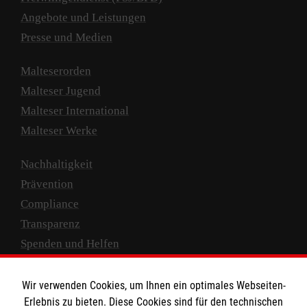
Angebote und Leistungen
Presse und Medien
Malteserorden
Malteser Jugend
Malteser International
Malteser Werke
Nachhaltigkeit
Prävention
Compliance
Transparenz
Spenden und Helfen
Spendenkonto
Wir verwenden Cookies, um Ihnen ein optimales Webseiten-
Empfänger: Malteser Hilfsdienst e.V.
Erlebnis zu bieten. Diese Cookies sind für den technischen