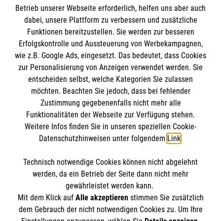
Betrieb unserer Webseite erforderlich, helfen uns aber auch
IBAN: DE10 3706 0120 1201 2000 12
dabei, unsere Plattform zu verbessern und zusätzliche
BIC: GENODED 1PA7
Funktionen bereitzustellen. Sie werden zur besseren
Erfolgskontrolle und Aussteuerung von Werbekampagnen,
wie z.B. Google Ads, eingesetzt. Das bedeutet, dass Cookies
zur Personalisierung von Anzeigen verwendet werden. Sie
entscheiden selbst, welche Kategorien Sie zulassen
möchten. Beachten Sie jedoch, dass bei fehlender
Zustimmung gegebenenfalls nicht mehr alle
Funktionalitäten der Webseite zur Verfügung stehen.
Weitere Infos finden Sie in unseren speziellen Cookie-
Newsletter abonnieren
Datenschutzhinweisen unter folgendem
Link
.
Technisch notwendige Cookies können nicht abgelehnt
Cookies verwalten
|
AGB
|
Impressum
|
Datenschutz
|
werden, da ein Betrieb der Seite dann nicht mehr
Barrierefreiheit
|
Kontakt
|
Sharepoint
|
Mediathek
gewährleistet werden kann.
Mit dem Klick auf
Alle akzeptieren
stimmen Sie zusätzlich
dem Gebrauch der nicht notwendigen Cookies zu. Um Ihre