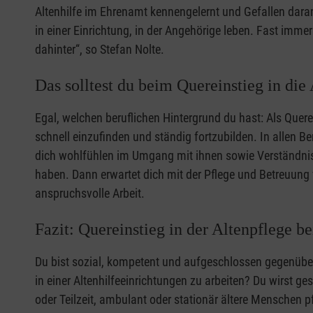
Altenhilfe im Ehrenamt kennengelernt und Gefallen dar
in einer Einrichtung, in der Angehörige leben. Fast imm
dahinter“, so Stefan Nolte.
Das solltest du beim Quereinstieg in die
Egal, welchen beruflichen Hintergrund du hast: Als Querei
schnell einzufinden und ständig fortzubilden. In allen B
dich wohlfühlen im Umgang mit ihnen sowie Verständnis
haben. Dann erwartet dich mit der Pflege und Betreuung
anspruchsvolle Arbeit.
Fazit: Quereinstieg in der Altenpflege b
Du bist sozial, kompetent und aufgeschlossen gegenüber 
in einer Altenhilfeeinrichtungen zu arbeiten? Du wirst ge
oder Teilzeit, ambulant oder stationär ältere Menschen pf