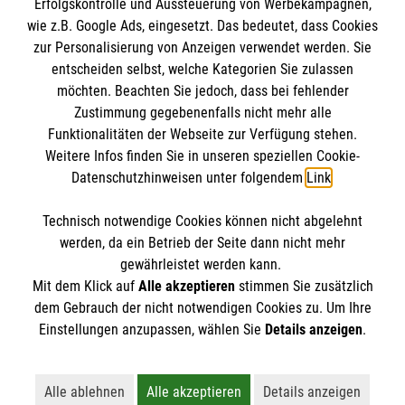
Erfolgskontrolle und Aussteuerung von Werbekampagnen,
wie z.B. Google Ads, eingesetzt. Das bedeutet, dass Cookies
zur Personalisierung von Anzeigen verwendet werden. Sie
entscheiden selbst, welche Kategorien Sie zulassen
möchten. Beachten Sie jedoch, dass bei fehlender
Zustimmung gegebenenfalls nicht mehr alle
Funktionalitäten der Webseite zur Verfügung stehen.
Weitere Infos finden Sie in unseren speziellen Cookie-
Newsletter abonnieren
Datenschutzhinweisen unter folgendem
Link
.
Technisch notwendige Cookies können nicht abgelehnt
Cookies verwalten
|
AGB
|
Impressum
|
Datenschutz
|
werden, da ein Betrieb der Seite dann nicht mehr
Barrierefreiheit
|
Kontakt
|
Sharepoint
|
Mediathek
gewährleistet werden kann.
Mit dem Klick auf
Alle akzeptieren
stimmen Sie zusätzlich
dem Gebrauch der nicht notwendigen Cookies zu. Um Ihre
Einstellungen anzupassen, wählen Sie
Details anzeigen
.
Alle ablehnen
Alle akzeptieren
Details anzeigen