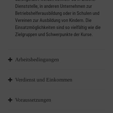
Dienststelle, in anderen Unternehmen zur
Betriebshelferausbildung oder in Schulen und
Vereinen zur Ausbildung von Kindern. Die
Einsatzmöglichkeiten sind so vielfältig wie die
Zielgruppen und Schwerpunkte der Kurse.
Arbeitsbedingungen
Bei deiner Tätigkeit als Erste-Hilfe-Ausbilderin
Verdienst und Einkommen
oder Erste-Hilfe-Ausbilder bist du in der
Planung deiner Kurse flexibel. Wichtig ist nur,
Als Erste-Hilfe-Ausbilder oder Erste-Hilfe-
dass mehrtägige Kurse von dir auch immer zu
Voraussetzungen
Ausbilderin bist du freiberuflich bzw. als
Ende geführt werden können. Für die
Honorarkraft bei uns tätig. Der Verdienst als
Durchführung deiner Kurse kannst du von