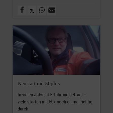
Einstieg insb. in medizinische und
pädagogische Berufe erleichtern kann.
Neustart mit 50plus
In vielen Jobs ist Erfahrung gefragt –
viele starten mit 50+ noch einmal richtig
durch.