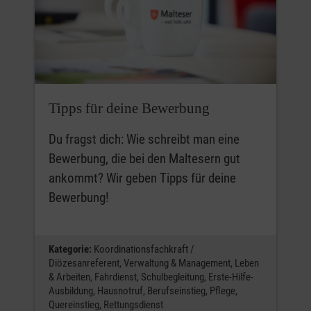
Umfang von drei Wochenenden, die auch die
Einführung zum Malteser-Helfer beinhaltet.
Anschließend erfolgt die (ebenfalls drei
Wochenenden umfassende) Qualifizierung im
pädagogischen Bereich. Hier lernst du, Inhalte
aktivierend und zielgruppengerecht zu
Tipps für deine Bewerbung
vermitteln und Lernprozesse zu begleiten. Du
Du fragst dich: Wie schreibt man eine
kannst hierbei auf umfangreich vorbereitete
Bewerbung, die bei den Maltesern gut
Materialien zurückgreifen, die den Einstieg und
ankommt? Wir geben Tipps für deine
die Durchführung erleichtern.
Bewerbung!
Medizinische oder pädagogische
Vorqualifikationen können die Ausbildung ggf.
Kategorie:
Koordinationsfachkraft /
verkürzen. Hierzu beraten wir dich
Diözesanreferent,
Verwaltung & Management,
Leben
selbstverständlich. Zum Abschluss der
& Arbeiten,
Fahrdienst,
Schulbegleitung,
Erste-Hilfe-
Qualifikation erhältst du ein Zertifikat, das den
Ausbildung,
Hausnotruf,
Berufseinstieg,
Pflege,
Quereinstieg,
Rettungsdienst