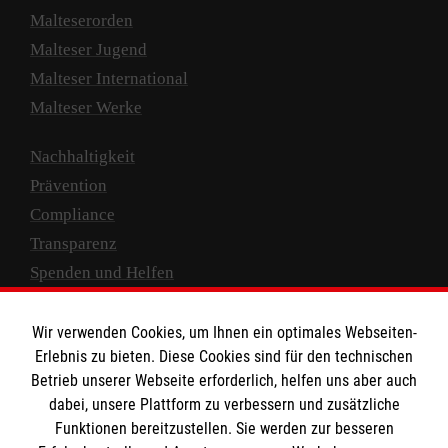
Malteserorden
Malteser Jugend
Malteser International
Malteser Werke
Nachhaltigkeit
Prävention
Compliance
Transparenz
Spenden und Helfen
Spendenkonto
Wir verwenden Cookies, um Ihnen ein optimales Webseiten-
Empfänger: Malteser Hilfsdienst e.V.
Erlebnis zu bieten. Diese Cookies sind für den technischen
Betrieb unserer Webseite erforderlich, helfen uns aber auch
IBAN: DE10 3706 0120 1201 2000 12
dabei, unsere Plattform zu verbessern und zusätzliche
BIC: GENODED 1PA7
Funktionen bereitzustellen. Sie werden zur besseren