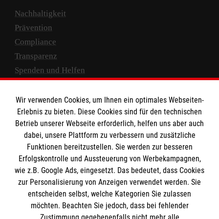
Nachhaltigkeit
Prävention
Compliance
Transparenz
Spenden und Helfen
Spendenkonto
Wir verwenden Cookies, um Ihnen ein optimales Webseiten-
Empfänger: Malteser Hilfsdienst e.V.
Erlebnis zu bieten. Diese Cookies sind für den technischen
Betrieb unserer Webseite erforderlich, helfen uns aber auch
IBAN: DE10 3706 0120 1201 2000 12
dabei, unsere Plattform zu verbessern und zusätzliche
BIC: GENODED 1PA7
Funktionen bereitzustellen. Sie werden zur besseren
Erfolgskontrolle und Aussteuerung von Werbekampagnen,
wie z.B. Google Ads, eingesetzt. Das bedeutet, dass Cookies
zur Personalisierung von Anzeigen verwendet werden. Sie
entscheiden selbst, welche Kategorien Sie zulassen
möchten. Beachten Sie jedoch, dass bei fehlender
Zustimmung gegebenenfalls nicht mehr alle