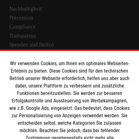
Nachhaltigkeit
Prävention
Compliance
Transparenz
Spenden und Helfen
Spendenkonto
Wir verwenden Cookies, um Ihnen ein optimales Webseiten-
Empfänger: Malteser Hilfsdienst e.V.
Erlebnis zu bieten. Diese Cookies sind für den technischen
Betrieb unserer Webseite erforderlich, helfen uns aber auch
IBAN: DE10 3706 0120 1201 2000 12
dabei, unsere Plattform zu verbessern und zusätzliche
BIC: GENODED 1PA7
Funktionen bereitzustellen. Sie werden zur besseren
Erfolgskontrolle und Aussteuerung von Werbekampagnen,
wie z.B. Google Ads, eingesetzt. Das bedeutet, dass Cookies
zur Personalisierung von Anzeigen verwendet werden. Sie
entscheiden selbst, welche Kategorien Sie zulassen
möchten. Beachten Sie jedoch, dass bei fehlender
Zustimmung gegebenenfalls nicht mehr alle