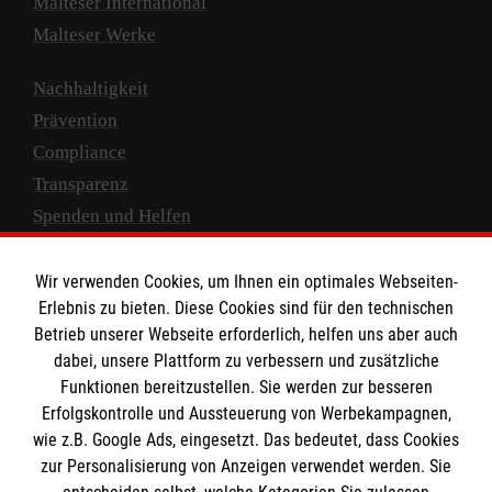
Malteser International
Malteser Werke
Nachhaltigkeit
Prävention
Compliance
Transparenz
Spenden und Helfen
Spendenkonto
Wir verwenden Cookies, um Ihnen ein optimales Webseiten-
Empfänger: Malteser Hilfsdienst e.V.
Erlebnis zu bieten. Diese Cookies sind für den technischen
Betrieb unserer Webseite erforderlich, helfen uns aber auch
IBAN: DE10 3706 0120 1201 2000 12
dabei, unsere Plattform zu verbessern und zusätzliche
BIC: GENODED 1PA7
Funktionen bereitzustellen. Sie werden zur besseren
Erfolgskontrolle und Aussteuerung von Werbekampagnen,
wie z.B. Google Ads, eingesetzt. Das bedeutet, dass Cookies
zur Personalisierung von Anzeigen verwendet werden. Sie