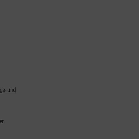
ngs- und
er