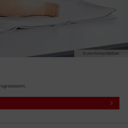
Lena Kirchner/Malteser
rogrammiert.