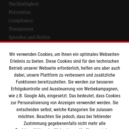
Nachhaltigkeit
Prävention
Compliance
Transparenz
Spenden und Helfen
Spendenkonto
Wir verwenden Cookies, um Ihnen ein optimales Webseiten-
Empfänger: Malteser Hilfsdienst e.V.
Erlebnis zu bieten. Diese Cookies sind für den technischen
Betrieb unserer Webseite erforderlich, helfen uns aber auch
IBAN: DE10 3706 0120 1201 2000 12
dabei, unsere Plattform zu verbessern und zusätzliche
BIC: GENODED 1PA7
Funktionen bereitzustellen. Sie werden zur besseren
Erfolgskontrolle und Aussteuerung von Werbekampagnen,
wie z.B. Google Ads, eingesetzt. Das bedeutet, dass Cookies
zur Personalisierung von Anzeigen verwendet werden. Sie
entscheiden selbst, welche Kategorien Sie zulassen
möchten. Beachten Sie jedoch, dass bei fehlender
Zustimmung gegebenenfalls nicht mehr alle