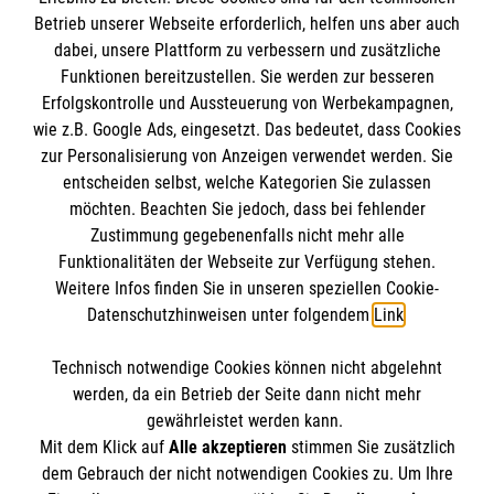
Betrieb unserer Webseite erforderlich, helfen uns aber auch
IBAN: DE10 3706 0120 1201 2000 12
dabei, unsere Plattform zu verbessern und zusätzliche
BIC: GENODED 1PA7
Funktionen bereitzustellen. Sie werden zur besseren
Erfolgskontrolle und Aussteuerung von Werbekampagnen,
wie z.B. Google Ads, eingesetzt. Das bedeutet, dass Cookies
zur Personalisierung von Anzeigen verwendet werden. Sie
entscheiden selbst, welche Kategorien Sie zulassen
möchten. Beachten Sie jedoch, dass bei fehlender
Zustimmung gegebenenfalls nicht mehr alle
Funktionalitäten der Webseite zur Verfügung stehen.
Weitere Infos finden Sie in unseren speziellen Cookie-
Newsletter abonnieren
Datenschutzhinweisen unter folgendem
Link
.
Technisch notwendige Cookies können nicht abgelehnt
Cookies verwalten
|
AGB
|
Impressum
|
Datenschutz
|
werden, da ein Betrieb der Seite dann nicht mehr
Barrierefreiheit
|
Kontakt
|
Sharepoint
|
Mediathek
gewährleistet werden kann.
Mit dem Klick auf
Alle akzeptieren
stimmen Sie zusätzlich
dem Gebrauch der nicht notwendigen Cookies zu. Um Ihre