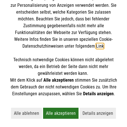
IBAN: DE10 3706 0120 1201 2000 12
zur Personalisierung von Anzeigen verwendet werden. Sie
BIC: GENODED 1PA7
entscheiden selbst, welche Kategorien Sie zulassen
möchten. Beachten Sie jedoch, dass bei fehlender
Zustimmung gegebenenfalls nicht mehr alle
Funktionalitäten der Webseite zur Verfügung stehen.
Weitere Infos finden Sie in unseren speziellen Cookie-
Datenschutzhinweisen unter folgendem
Link
.
Technisch notwendige Cookies können nicht abgelehnt
werden, da ein Betrieb der Seite dann nicht mehr
Newsletter abonnieren
gewährleistet werden kann.
Mit dem Klick auf
Alle akzeptieren
stimmen Sie zusätzlich
dem Gebrauch der nicht notwendigen Cookies zu. Um Ihre
Cookies verwalten
|
AGB
|
Impressum
|
Datenschutz
|
Einstellungen anzupassen, wählen Sie
Details anzeigen
.
Barrierefreiheit
|
Kontakt
|
Sharepoint
|
Mediathek
Alle ablehnen
Alle akzeptieren
Details anzeigen
Lehnt alle nicht-essentiellen Cookies ab
Akzeptiert alle Cookies einschließl
Öffnet detaillie