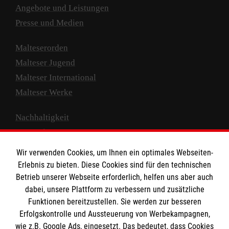
Angebote und Leistungen
Presse und Medien
Malteserorden
Malteser Jugend
Malteser International
Malteser Werke
Nachhaltigkeit
Prävention
Compliance
Wir verwenden Cookies, um Ihnen ein optimales Webseiten-
Transparenz
Erlebnis zu bieten. Diese Cookies sind für den technischen
Spenden und Helfen
Betrieb unserer Webseite erforderlich, helfen uns aber auch
dabei, unsere Plattform zu verbessern und zusätzliche
Spendenkonto
Funktionen bereitzustellen. Sie werden zur besseren
Erfolgskontrolle und Aussteuerung von Werbekampagnen,
Empfänger: Malteser Hilfsdienst e.V.
wie z.B. Google Ads, eingesetzt. Das bedeutet, dass Cookies