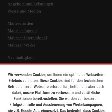
Angebote und Leistungen
Presse und Medien
Malteserorden
Malteser Jugend
Malteser International
Malteser Werke
Nachhaltigkeit
Prävention
Compliance
Wir verwenden Cookies, um Ihnen ein optimales Webseiten-
Transparenz
Erlebnis zu bieten. Diese Cookies sind für den technischen
Spenden und Helfen
Betrieb unserer Webseite erforderlich, helfen uns aber auch
dabei, unsere Plattform zu verbessern und zusätzliche
Spendenkonto
Funktionen bereitzustellen. Sie werden zur besseren
Erfolgskontrolle und Aussteuerung von Werbekampagnen,
Empfänger: Malteser Hilfsdienst e.V.
wie z.B. Google Ads, eingesetzt. Das bedeutet, dass Cookies