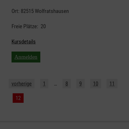
Ort:
82515 Wolfratshausen
Freie Plätze:
20
Kursdetails
Anmelden
vorherige
1
…
8
9
10
11
12