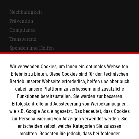
Nachhaltigkeit
Prävention
Compliance
Transparenz
Spenden und Helfen
Spendenkonto
Wir verwenden Cookies, um Ihnen ein optimales Webseiten-
Empfänger: Malteser Hilfsdienst e.V.
Erlebnis zu bieten. Diese Cookies sind für den technischen
Betrieb unserer Webseite erforderlich, helfen uns aber auch
IBAN: DE10 3706 0120 1201 2000 12
dabei, unsere Plattform zu verbessern und zusätzliche
BIC: GENODED 1PA7
Funktionen bereitzustellen. Sie werden zur besseren
Erfolgskontrolle und Aussteuerung von Werbekampagnen,
wie z.B. Google Ads, eingesetzt. Das bedeutet, dass Cookies
zur Personalisierung von Anzeigen verwendet werden. Sie
entscheiden selbst, welche Kategorien Sie zulassen
möchten. Beachten Sie jedoch, dass bei fehlender