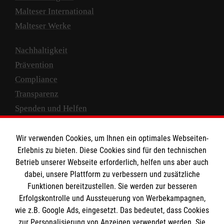
Malteser International
Malteser Werke
Nachhaltigkeit
Prävention
Compliance
Transparenz
Spenden und Helfen
Spendenkonto
Wir verwenden Cookies, um Ihnen ein optimales Webseiten-
Empfänger: Malteser Hilfsdienst e.V.
Erlebnis zu bieten. Diese Cookies sind für den technischen
Betrieb unserer Webseite erforderlich, helfen uns aber auch
IBAN: DE10 3706 0120 1201 2000 12
dabei, unsere Plattform zu verbessern und zusätzliche
BIC: GENODED 1PA7
Funktionen bereitzustellen. Sie werden zur besseren
Erfolgskontrolle und Aussteuerung von Werbekampagnen,
wie z.B. Google Ads, eingesetzt. Das bedeutet, dass Cookies
zur Personalisierung von Anzeigen verwendet werden. Sie