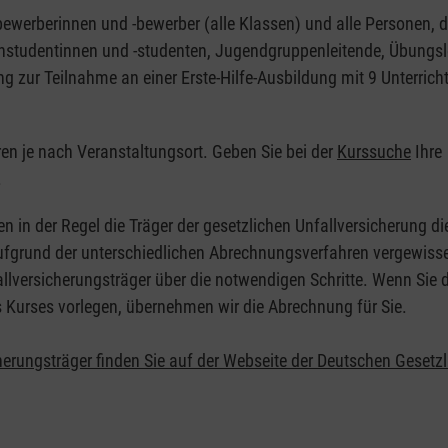
nbewerberinnen und -bewerber (alle Klassen) und alle Personen, d
zinstudentinnen und -studenten, Jugendgruppenleitende, Übungsl
ng zur Teilnahme an einer Erste-Hilfe-Ausbildung mit 9 Unterrich
eren je nach Veranstaltungsort. Geben Sie bei der
Kurssuche
Ihre
.
en in der Regel die Träger der gesetzlichen Unfallversicherung d
 Aufgrund der unterschiedlichen Abrechnungsverfahren vergewisse
allversicherungsträger über die notwendigen Schritte. Wenn Sie d
s Kurses vorlegen, übernehmen wir die Abrechnung für Sie.
herungsträger finden Sie auf der Webseite der Deutschen Gesetz