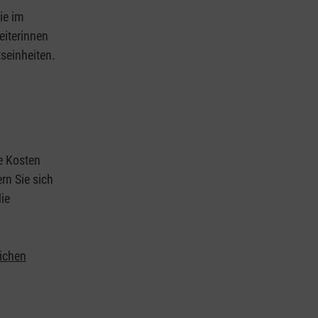
ie im
eiterinnen
tseinheiten.
ie Kosten
rn Sie sich
ie
lichen