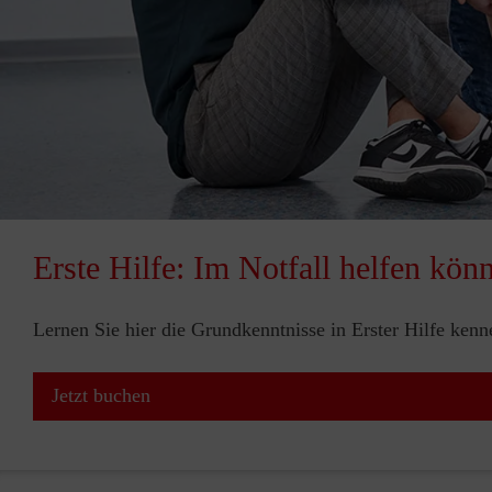
Erste Hilfe: Im Notfall helfen kön
Lernen Sie hier die Grundkenntnisse in Erster Hilfe ken
Jetzt buchen