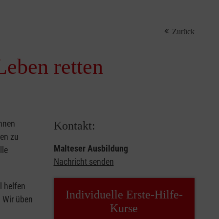
Zurück
Leben retten
önnen
Kontakt:
sen zu
Malteser Ausbildung
lle
Nachricht senden
l helfen
Individuelle Erste-Hilfe-
. Wir üben
Kurse