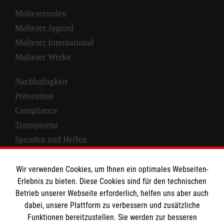
Malteserorden
Malteser Jugend
Malteser International
Malteser Werke
Nachhaltigkeit
Prävention
Compliance
Transparenz
Spenden und Helfen
Spendenkonto
Wir verwenden Cookies, um Ihnen ein optimales Webseiten-
Empfänger: Malteser Hilfsdienst e.V.
Erlebnis zu bieten. Diese Cookies sind für den technischen
Betrieb unserer Webseite erforderlich, helfen uns aber auch
IBAN: DE10 3706 0120 1201 2000 12
dabei, unsere Plattform zu verbessern und zusätzliche
BIC: GENODED 1PA7
Funktionen bereitzustellen. Sie werden zur besseren