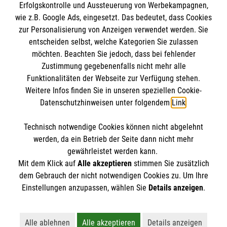
Erfolgskontrolle und Aussteuerung von Werbekampagnen,
wie z.B. Google Ads, eingesetzt. Das bedeutet, dass Cookies
zur Personalisierung von Anzeigen verwendet werden. Sie
entscheiden selbst, welche Kategorien Sie zulassen
möchten. Beachten Sie jedoch, dass bei fehlender
Zustimmung gegebenenfalls nicht mehr alle
Funktionalitäten der Webseite zur Verfügung stehen.
Weitere Infos finden Sie in unseren speziellen Cookie-
Newsletter abonnieren
Datenschutzhinweisen unter folgendem
Link
.
Technisch notwendige Cookies können nicht abgelehnt
Cookies verwalten
|
AGB
|
Impressum
|
Datenschutz
|
werden, da ein Betrieb der Seite dann nicht mehr
Barrierefreiheit
|
Kontakt
|
Sharepoint
|
Mediathek
gewährleistet werden kann.
Mit dem Klick auf
Alle akzeptieren
stimmen Sie zusätzlich
dem Gebrauch der nicht notwendigen Cookies zu. Um Ihre
Einstellungen anzupassen, wählen Sie
Details anzeigen
.
Alle ablehnen
Alle akzeptieren
Details anzeigen