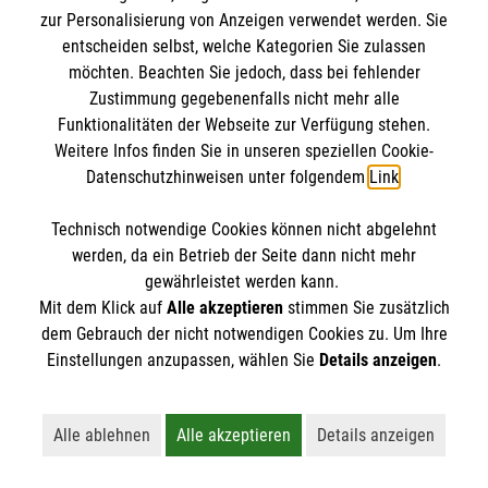
IBAN: DE10 3706 0120 1201 2000 12
zur Personalisierung von Anzeigen verwendet werden. Sie
BIC: GENODED 1PA7
entscheiden selbst, welche Kategorien Sie zulassen
möchten. Beachten Sie jedoch, dass bei fehlender
Zustimmung gegebenenfalls nicht mehr alle
Funktionalitäten der Webseite zur Verfügung stehen.
Weitere Infos finden Sie in unseren speziellen Cookie-
Datenschutzhinweisen unter folgendem
Link
.
Technisch notwendige Cookies können nicht abgelehnt
werden, da ein Betrieb der Seite dann nicht mehr
Newsletter abonnieren
gewährleistet werden kann.
Mit dem Klick auf
Alle akzeptieren
stimmen Sie zusätzlich
dem Gebrauch der nicht notwendigen Cookies zu. Um Ihre
Cookies verwalten
|
AGB
|
Impressum
|
Datenschutz
|
Einstellungen anzupassen, wählen Sie
Details anzeigen
.
Barrierefreiheit
|
Kontakt
|
Sharepoint
|
Mediathek
Alle ablehnen
Alle akzeptieren
Details anzeigen
Lehnt alle nicht-essentiellen Cookies ab
Akzeptiert alle Cookies einschließl
Öffnet detaillie