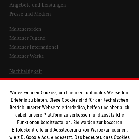
Angebote und Leistungen
Presse und Medien
Malteserorden
Malteser Jugend
Malteser International
Malteser Werke
Nachhaltigkeit
Prävention
Compliance
Wir verwenden Cookies, um Ihnen ein optimales Webseiten-
Transparenz
Erlebnis zu bieten. Diese Cookies sind für den technischen
Spenden und Helfen
Betrieb unserer Webseite erforderlich, helfen uns aber auch
dabei, unsere Plattform zu verbessern und zusätzliche
Spendenkonto
Funktionen bereitzustellen. Sie werden zur besseren
Erfolgskontrolle und Aussteuerung von Werbekampagnen,
Empfänger: Malteser Hilfsdienst e.V.
wie z.B. Google Ads, eingesetzt. Das bedeutet, dass Cookies