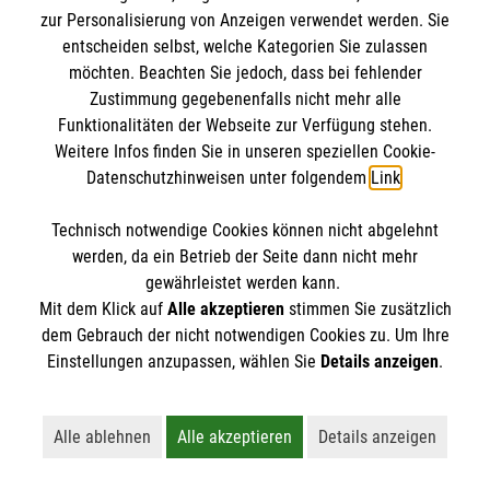
BIC: GENODED 1PA7
zur Personalisierung von Anzeigen verwendet werden. Sie
entscheiden selbst, welche Kategorien Sie zulassen
möchten. Beachten Sie jedoch, dass bei fehlender
Zustimmung gegebenenfalls nicht mehr alle
Funktionalitäten der Webseite zur Verfügung stehen.
Weitere Infos finden Sie in unseren speziellen Cookie-
Datenschutzhinweisen unter folgendem
Link
.
Technisch notwendige Cookies können nicht abgelehnt
Newsletter abonnieren
werden, da ein Betrieb der Seite dann nicht mehr
gewährleistet werden kann.
Mit dem Klick auf
Alle akzeptieren
stimmen Sie zusätzlich
Cookies verwalten
|
AGB
|
Impressum
|
Datenschutz
|
dem Gebrauch der nicht notwendigen Cookies zu. Um Ihre
Barrierefreiheit
|
Kontakt
|
Sharepoint
|
Mediathek
Einstellungen anzupassen, wählen Sie
Details anzeigen
.
Alle ablehnen
Alle akzeptieren
Details anzeigen
Lehnt alle nicht-essentiellen Cookies ab
Akzeptiert alle Cookies einschließl
Öffnet detaillie