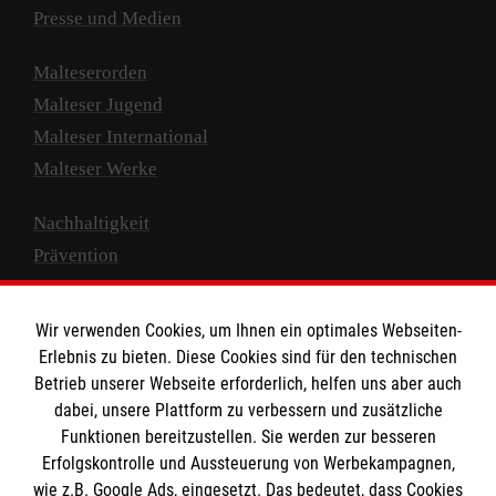
Presse und Medien
Malteserorden
Malteser Jugend
Malteser International
Malteser Werke
Nachhaltigkeit
Prävention
Compliance
Transparenz
Wir verwenden Cookies, um Ihnen ein optimales Webseiten-
Spenden und Helfen
Erlebnis zu bieten. Diese Cookies sind für den technischen
Betrieb unserer Webseite erforderlich, helfen uns aber auch
Spendenkonto
dabei, unsere Plattform zu verbessern und zusätzliche
Funktionen bereitzustellen. Sie werden zur besseren
Empfänger: Malteser Hilfsdienst e.V.
Erfolgskontrolle und Aussteuerung von Werbekampagnen,
IBAN: DE10 3706 0120 1201 2000 12
wie z.B. Google Ads, eingesetzt. Das bedeutet, dass Cookies