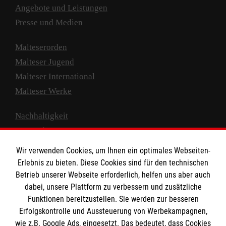
Angebote und Leistungen
Presse und Medien
Malteserorden
Malteser Jugend
Malteser International
Malteser Werke
Nachhaltigkeit
Prävention
Compliance
Wir verwenden Cookies, um Ihnen ein optimales Webseiten-
Transparenz
Erlebnis zu bieten. Diese Cookies sind für den technischen
Spenden und Helfen
Betrieb unserer Webseite erforderlich, helfen uns aber auch
dabei, unsere Plattform zu verbessern und zusätzliche
Spendenkonto
Funktionen bereitzustellen. Sie werden zur besseren
Erfolgskontrolle und Aussteuerung von Werbekampagnen,
Empfänger: Malteser Hilfsdienst e.V.
wie z.B. Google Ads, eingesetzt. Das bedeutet, dass Cookies