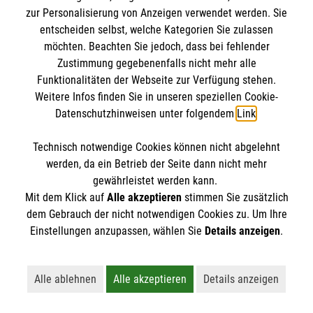
IBAN: DE10 3706 0120 1201 2000 12
zur Personalisierung von Anzeigen verwendet werden. Sie
BIC: GENODED 1PA7
entscheiden selbst, welche Kategorien Sie zulassen
möchten. Beachten Sie jedoch, dass bei fehlender
Zustimmung gegebenenfalls nicht mehr alle
Funktionalitäten der Webseite zur Verfügung stehen.
Weitere Infos finden Sie in unseren speziellen Cookie-
Datenschutzhinweisen unter folgendem
Link
.
Technisch notwendige Cookies können nicht abgelehnt
werden, da ein Betrieb der Seite dann nicht mehr
Newsletter abonnieren
gewährleistet werden kann.
Mit dem Klick auf
Alle akzeptieren
stimmen Sie zusätzlich
dem Gebrauch der nicht notwendigen Cookies zu. Um Ihre
Cookies verwalten
|
AGB
|
Impressum
|
Datenschutz
|
Einstellungen anzupassen, wählen Sie
Details anzeigen
.
Barrierefreiheit
|
Kontakt
|
Sharepoint
|
Mediathek
Alle ablehnen
Alle akzeptieren
Details anzeigen
Lehnt alle nicht-essentiellen Cookies ab
Akzeptiert alle Cookies einschließl
Öffnet detaillie