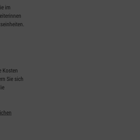
ie im
eiterinnen
tseinheiten.
ie Kosten
rn Sie sich
ie
lichen