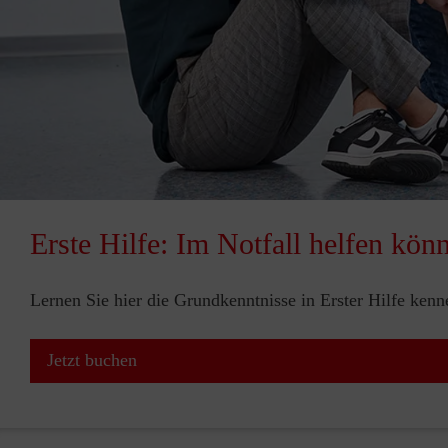
Erste Hilfe: Im Notfall helfen kön
Lernen Sie hier die Grundkenntnisse in Erster Hilfe ken
Jetzt buchen