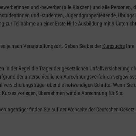
nbewerberinnen und -bewerber (alle Klassen) und alle Personen, d
zinstudentinnen und -studenten, Jugendgruppenleitende, Übungsl
ng zur Teilnahme an einer Erste-Hilfe-Ausbildung mit 9 Unterrich
eren je nach Veranstaltungsort. Geben Sie bei der
Kurssuche
Ihre
.
en in der Regel die Träger der gesetzlichen Unfallversicherung d
 Aufgrund der unterschiedlichen Abrechnungsverfahren vergewisse
allversicherungsträger über die notwendigen Schritte. Wenn Sie d
s Kurses vorlegen, übernehmen wir die Abrechnung für Sie.
herungsträger finden Sie auf der Webseite der Deutschen Gesetz