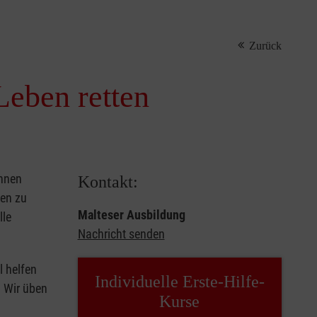
Zurück
Leben retten
önnen
Kontakt:
sen zu
Malteser Ausbildung
lle
Nachricht senden
l helfen
Individuelle Erste-Hilfe-
. Wir üben
Kurse