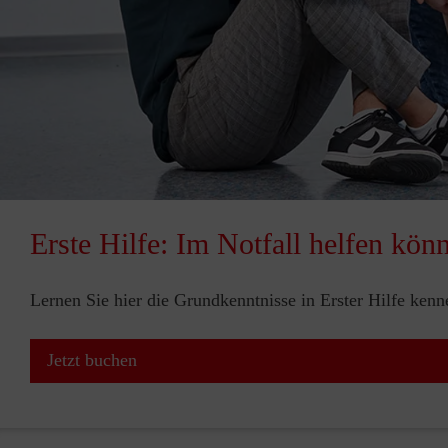
Erste Hilfe: Im Notfall helfen kön
Lernen Sie hier die Grundkenntnisse in Erster Hilfe ken
Jetzt buchen