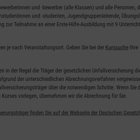
nbewerberinnen und -bewerber (alle Klassen) und alle Personen, d
zinstudentinnen und -studenten, Jugendgruppenleitende, Übungsl
ng zur Teilnahme an einer Erste-Hilfe-Ausbildung mit 9 Unterrich
eren je nach Veranstaltungsort. Geben Sie bei der
Kurssuche
Ihre
.
en in der Regel die Träger der gesetzlichen Unfallversicherung d
 Aufgrund der unterschiedlichen Abrechnungsverfahren vergewisse
allversicherungsträger über die notwendigen Schritte. Wenn Sie d
s Kurses vorlegen, übernehmen wir die Abrechnung für Sie.
herungsträger finden Sie auf der Webseite der Deutschen Gesetz