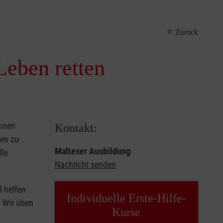
Zurück
Leben retten
önnen
Kontakt:
sen zu
Malteser Ausbildung
lle
Nachricht senden
l helfen
Individuelle Erste-Hilfe-
. Wir üben
Kurse