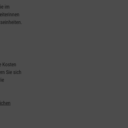
ie im
eiterinnen
tseinheiten.
ie Kosten
rn Sie sich
ie
lichen