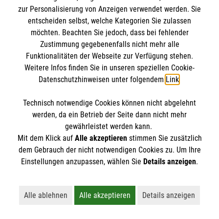
IBAN: DE10 3706 0120 1201 2000 12
zur Personalisierung von Anzeigen verwendet werden. Sie
BIC: GENODED 1PA7
entscheiden selbst, welche Kategorien Sie zulassen
möchten. Beachten Sie jedoch, dass bei fehlender
Zustimmung gegebenenfalls nicht mehr alle
Funktionalitäten der Webseite zur Verfügung stehen.
Weitere Infos finden Sie in unseren speziellen Cookie-
Datenschutzhinweisen unter folgendem
Link
.
Technisch notwendige Cookies können nicht abgelehnt
werden, da ein Betrieb der Seite dann nicht mehr
Newsletter abonnieren
gewährleistet werden kann.
Mit dem Klick auf
Alle akzeptieren
stimmen Sie zusätzlich
dem Gebrauch der nicht notwendigen Cookies zu. Um Ihre
Cookies verwalten
|
AGB
|
Impressum
|
Datenschutz
|
Einstellungen anzupassen, wählen Sie
Details anzeigen
.
Barrierefreiheit
|
Kontakt
|
Sharepoint
|
Mediathek
Alle ablehnen
Alle akzeptieren
Details anzeigen
Lehnt alle nicht-essentiellen Cookies ab
Akzeptiert alle Cookies einschließl
Öffnet detaillie