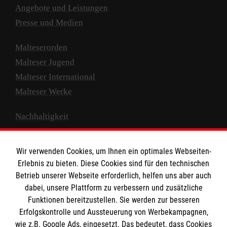
Angebote und Leistungen
Presse und Medien
Malteserorden
Malteser Jugend
Malteser International
Malteser Werke
Nachhaltigkeit
Prävention
Compliance
Wir verwenden Cookies, um Ihnen ein optimales Webseiten-
Transparenz
Erlebnis zu bieten. Diese Cookies sind für den technischen
Spenden und Helfen
Betrieb unserer Webseite erforderlich, helfen uns aber auch
dabei, unsere Plattform zu verbessern und zusätzliche
Spendenkonto
Funktionen bereitzustellen. Sie werden zur besseren
Erfolgskontrolle und Aussteuerung von Werbekampagnen,
Empfänger: Malteser Hilfsdienst e.V.
wie z.B. Google Ads, eingesetzt. Das bedeutet, dass Cookies